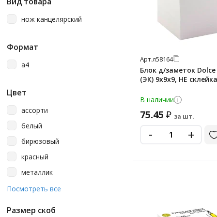
Вид товара
нож канцелярский
Формат
Арт.
л58164
a4
Блок д/заметок Dolce
(ЭК) 9х9х9, НЕ склейк
Цвет
В наличии
ассорти
75.45
₽
за шт.
белый
-
+
бирюзовый
красный
металлик
синий
Посмотреть все
черный
Размер скоб