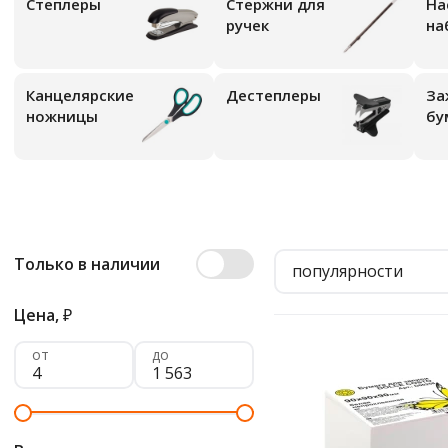
Степлеры
Стержни для
На
ручек
на
Канцелярские
Дестеплеры
За
ножницы
бу
Только в наличии
популярности
Цена,
₽
от
до