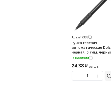
Арт.
л47333
Ручка гелевая
автоматическая Dolc
черная, 0.7мм, черны
корпус
В наличии
24.38
₽
за шт.
-
+