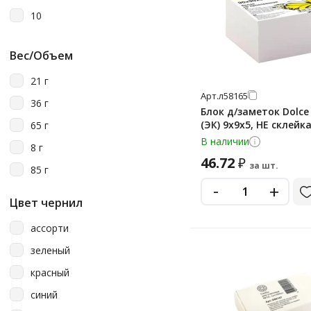
10
Вес/Объем
21 г
Арт.
л58165
36 г
Блок д/заметок Dolce
(ЭК) 9х9х5, НЕ склейк
65 г
В наличии
8 г
46.72
₽
за шт.
85 г
-
+
Цвет чернил
ассорти
зеленый
красный
синий