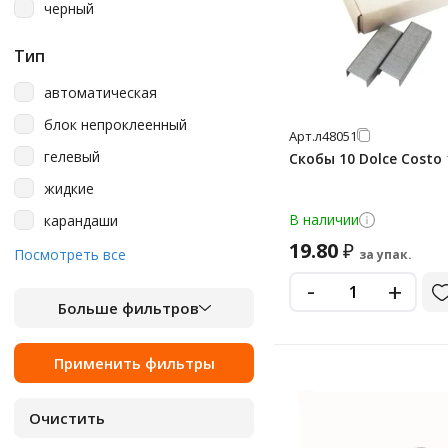
черный
Тип
автоматическая
блок непроклеенный
Арт.
л48051
гелевый
Скобы 10 Dolce Costo
жидкие
В наличии
карандаши
19.80
₽
набор настольный
Посмотреть все
за упак.
-
настольный
+
Больше фильтров
неавтоматическая
Стержень для гелевой ручки
Стержень для шариковой
ручки
шариковый