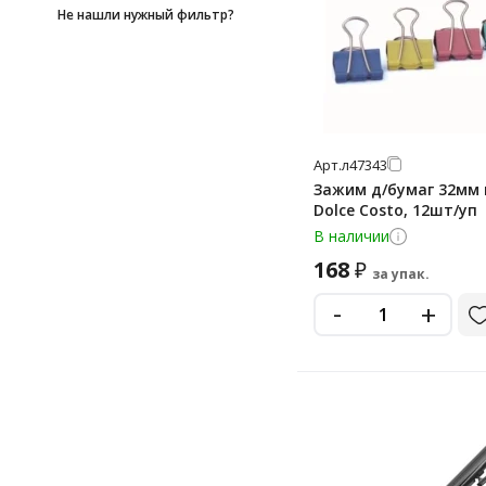
Не нашли нужный фильтр?
Арт.
л47343
Зажим д/бумаг 32мм 
Dolce Costo, 12шт/уп
В наличии
168
₽
за упак.
-
+