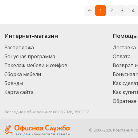
2
3
4
1
Купить
Dolce Costo
по цене от 4.46
₽
до 1 563
₽
. В ассортименте интерн
Интернет-магазин
Помощь 
можете выбрать нужный товар и добавить его в корзину для дальнейшег
партнерской транспортной компанией DPD. Для постоянных клиентов -
Распродажа
Доставка
Бонусная программа
Оплата
Такелаж мебели и сейфов
Возврат и
Сборка мебели
Бонусная
Бренды
Как сдела
Карта сайта
Как купит
Обратная 
Последнее обновление: 08.08.2026, 15:03:37
© 2000-2026 Компания «