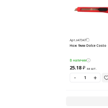
Арт.
л47347
Нож 9мм Dolce Costo
В наличии
25.18
₽
за шт.
-
+