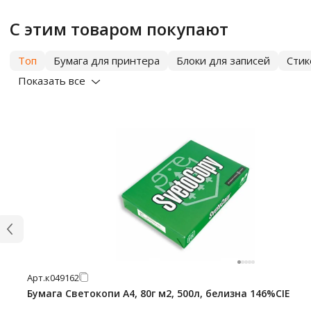
С этим товаром покупают
Топ
Бумага для принтера
Блоки для записей
Сти
Показать все
Арт.
к049162
Бумага Светокопи А4, 80г м2, 500л, белизна 146%CIE