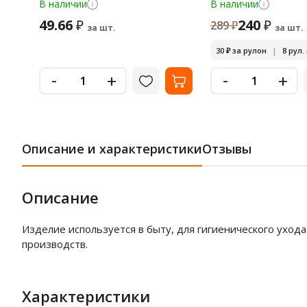
цвета, в рулоне
В наличии
В наличии
49.66
240
₽
₽
289
₽
за шт.
за шт.
30
₽
за рулон
|
8 рул.
-
-
+
+
Описание и характеристики
Отзывы
Описание
Изделие используется в быту, для гигиенического ухода
производств.
Характеристики