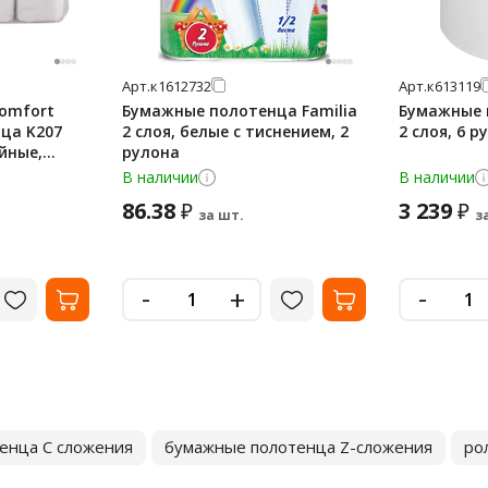
Арт.
к1612732
Арт.
к613119
Comfort
Бумажные полотенца Familia
Бумажные 
ца K207
2 слоя, белые с тиснением, 2
2 слоя, 6 
йные,
рулона
В наличии
В наличии
86.38
3 239
₽
₽
за шт.
з
-
-
+
енца C сложения
бумажные полотенца Z-сложения
ро