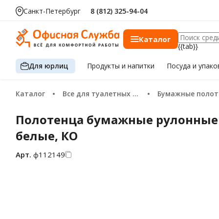
Санкт-Петербург
8 (812) 325-94-04
Каталог
{{tab}}
Для юрлиц
Продукты
и напитки
Посуда
и упако
Каталог
Все для туалетных комнат
Бумажные полоте
Полотенца бумажные рулонные 15
белые, КО
Арт.
ф112149