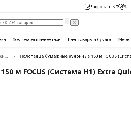
Запросить КП
Зак
вка
Хозтовары
и инвентарь
Канцтовары
и бумага
Мебе
нца
Полотенца бумажные рулонные 150 м FOCUS (Систем
0 м FOCUS (Система H1) Extra Quic