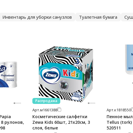
Инвентарь для уборки санузлов
Туалетная бумага
Суш
Распродажа
Арт.
м1661388
Арт.
к1818550
Papia
Косметические салфетки
Пенное мыл
, 8 рулонов,
Zewa Kids 60шт, 21х20см, 3
Tellus (tork)
998
слоя, белые
520511