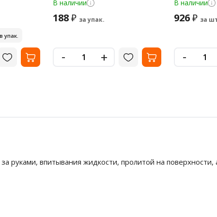
В наличии
В наличии
188
926
₽
₽
за упак.
за шт
 в упак.
-
-
+
 за руками, впитывания жидкости, пролитой на поверхности,