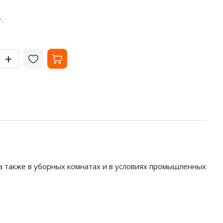
В наличии
В на
238
10
₽
.
за упак.
-
-
+
+
 а также в уборных комнатах и в условиях промышленных