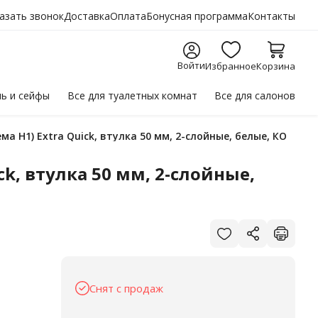
азать звонок
Доставка
Оплата
Бонусная программа
Контакты
Войти
Избранное
Корзина
ль
и сейфы
Все для
туалетных комнат
Все для
салонов
а H1) Extra Quick, втулка 50 мм, 2-слойные, белые, КО
k, втулка 50 мм, 2-слойные,
Снят с продаж