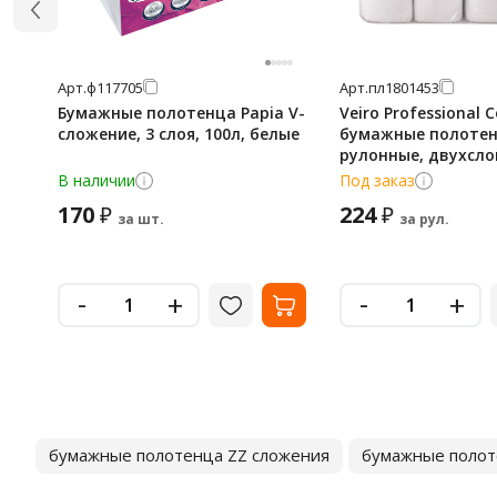
Арт.
ф117705
Арт.
пл1801453
Бумажные полотенца Papia V-
Veiro Professional 
сложение, 3 слоя, 100л, белые
бумажные полотен
рулонные, двухсло
белые, 12.5м, 4шт
В наличии
Под заказ
170
224
₽
₽
за шт.
за рул.
-
-
+
+
бумажные полотенца ZZ сложения
бумажные полот