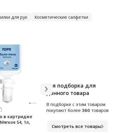
илки для рук
Косметические салфетки
Вся подборка для
данного товара
В подборке c этим товаром
Арт.
к1564553
Арт.
в
покупают более
360
товаров
о в картридже
Индивидуальные покрытия
Чист
 Мягкое S4, 1л,
на унитаз Merida Stella, 1/4
сант
Смотреть все товары
сложения, 100 листов, С-89
1л, 