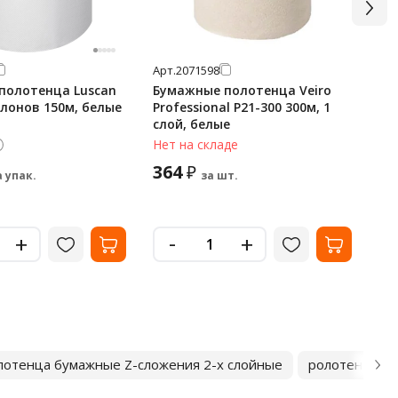
Арт.
2071598
Арт
полотенца Luscan
Бумажные полотенца Veiro
Бу
рулонов 150м, белые
Professional P21-300 300м, 1
Pre
слой, белые
Z-
11
Нет на складе
В 
364
1
₽
а упак.
за шт.
-
+
+
лотенца бумажные Z-сложения 2-х слойные
ролотенца б