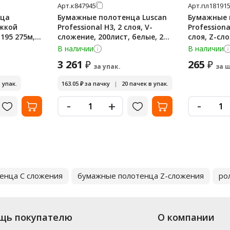
Арт.
к847945
Арт.
пл18191
нца
Бумажные полотенца Luscan
Бумажные 
яжкой
Professional H3, 2 слоя, V-
Professiona
195 275м, 1
сложение, 200лист, белые, 20
слоя, Z-сл
онов
пачек
белые, KZ3
В наличии
В наличии
3 261
265
₽
₽
за упак.
за ш
 упак.
163.05
₽
за пачку
|
20 пачек в упак.
-
-
+
енца C сложения
бумажные полотенца Z-сложения
ро
щь покупателю
О компании