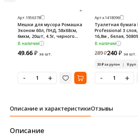
Арт.
1956378
Арт.
к1418096
Мешки для мусора Ромашка
Туалетная бумага 
Эконом 60л, ПНД, 58х68см,
Professional 3 слоя
6мкм, 20шт, 4.5г, черного
16,8м , белая, 5080
цвета, в рулоне
В наличии
В наличии
49.66
240
₽
₽
289
₽
за шт.
за шт.
30
₽
за рулон
|
8 рул.
-
-
+
+
Описание и характеристики
Отзывы
Описание