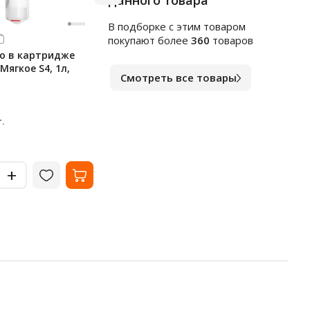
данного товара
В подборке c этим товаром
Арт.
к1564553
Арт.
в
покупают более
360
товаров
о в картридже
Индивидуальные покрытия
Чист
 Мягкое S4, 1л,
на унитаз Merida Stella, 1/4
сант
Смотреть все товары
сложения, 100 листов, С-89
1л, 
В наличии
В на
238
10
₽
.
за упак.
-
-
+
+