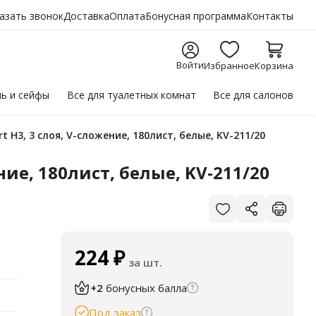
азать звонок
Доставка
Оплата
Бонусная программа
Контакты
Войти
Избранное
Корзина
ль
и сейфы
Все для
туалетных комнат
Все для
салонов
t H3, 3 слоя, V-сложение, 180лист, белые, KV-211/20
ние, 180лист, белые, KV-211/20
224
₽
за шт.
+2
бонусных балла
Под заказ