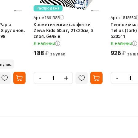
Распродажа
Арт.
м1661388
Арт.
к1818550
Papia
Косметические салфетки
Пенное мыл
, 8 рулонов,
Zewa Kids 60шт, 21х20см, 3
Tellus (tork)
998
слоя, белые
520511
В наличии
В наличии
188
926
₽
₽
за упак.
за шт
 в упак.
-
-
+