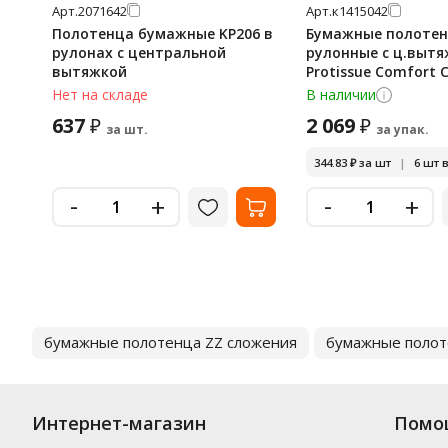
Арт.
2071642
Арт.
к1415042
Полотенца бумажные KP206 в
Бумажные полоте
рулонах c центральной
рулонные с ц.выт
вытяжкой
Protissue Comfort C
слой, белые, 6 рул
Нет на складе
В наличии
637
2 069
₽
₽
за шт.
за упак.
344.83
₽
за шт
|
6 шт в
-
-
+
+
бумажные полотенца ZZ сложения
бумажные полот
Интернет-магазин
Помо