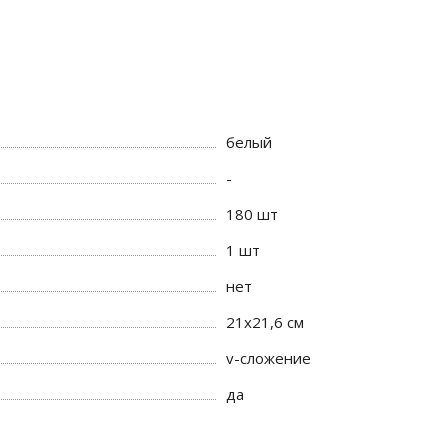
белый
-
180 шт
1 шт
нет
21х21,6 см
v-сложение
да