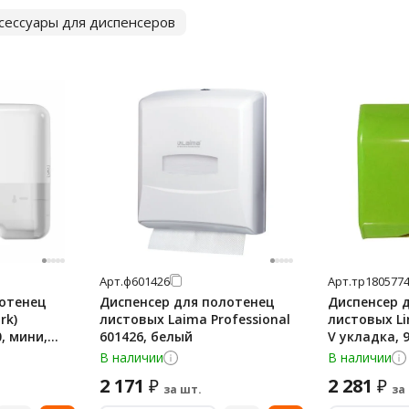
ксессуары для диспенсеров
Арт.
ф601426
Арт.
тр180577
лотенец
Диспенсер для полотенец
Диспенсер 
rk)
листовых Laima Professional
листовых Li
0, мини,
601426, белый
V укладка, 
В наличии
В наличии
2 171
2 281
₽
₽
за шт.
за