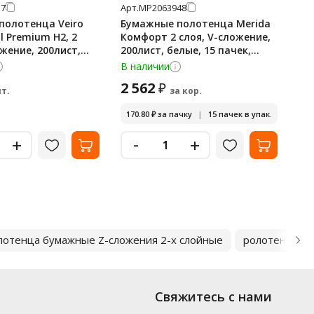
57
Арт.
МР2063948
Арт
полотенца Veiro
Бумажные полотенца Merida
Бу
l Premium H2, 2
Комфорт 2 слоя, V-сложение,
Эк
ожение, 200лист,
200лист, белые, 15 пачек,
Эко
03
BP1409
сл
В наличии
По
па
2 562
2 
₽
т.
за кор.
170.80
₽
за пачку
|
15 пачек в упак.
-
+
+
лотенца бумажные Z-сложения 2-х слойные
ролотенца б
Свяжитесь с нами