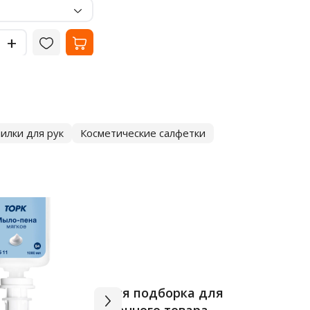
-
Цвет
черный
-
+
+
илки для рук
Косметические салфетки
Вся подборка для