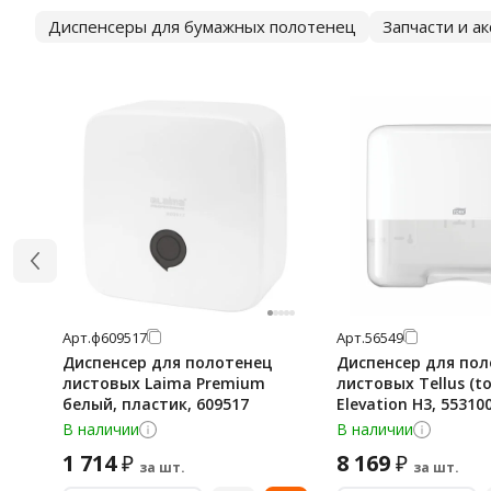
Диспенсеры для бумажных полотенец
Запчасти и а
Арт.
ф609517
Арт.
56549
Диспенсер для полотенец
Диспенсер для по
листовых Laima Premium
листовых Tellus (to
белый, пластик, 609517
Elevation H3, 55310
белый
В наличии
В наличии
1 714
8 169
₽
₽
за шт.
за шт.