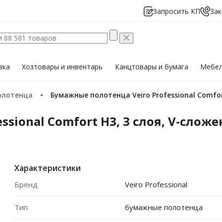
Запросить КП
Зак
вка
Хозтовары
и инвентарь
Канцтовары
и бумага
Мебе
олотенца
Бумажные полотенца Veiro Professional Comfor
sional Comfort H3, 3 слоя, V-сложе
Характеристики
Бренд
Veiro Professional
Тип
бумажные полотенца