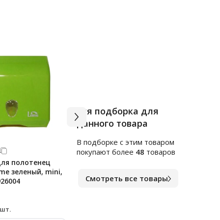
Вся подборка для
данного товара
В подборке c этим товаром
4
Арт.
тр1764463
Арт.
ф
покупают более
48
товаров
для полотенец
Диспенсер для полотенец
Дисп
me зеленый, mini,
листовых Lime черный, mini, V
SOLV
Смотреть все товары
926004
укладка, 926002
слож
плас
В наличии
В на
1 466
3 2
₽
 шт.
за шт.