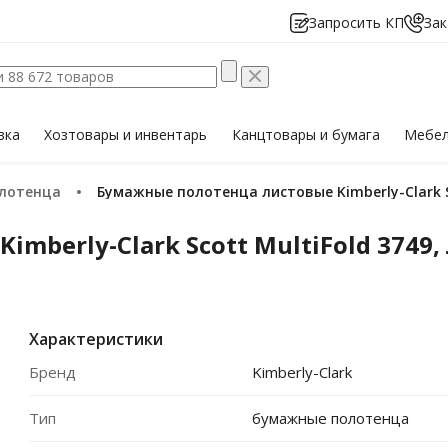
Запросить КП
Зак
вка
Хозтовары
и инвентарь
Канцтовары
и бумага
Мебе
олотенца
Бумажные полотенца листовые Kimberly-Clark Sc
berly-Clark Scott MultiFold 3749,
Характеристики
Бренд
Kimberly-Clark
Тип
бумажные полотенца