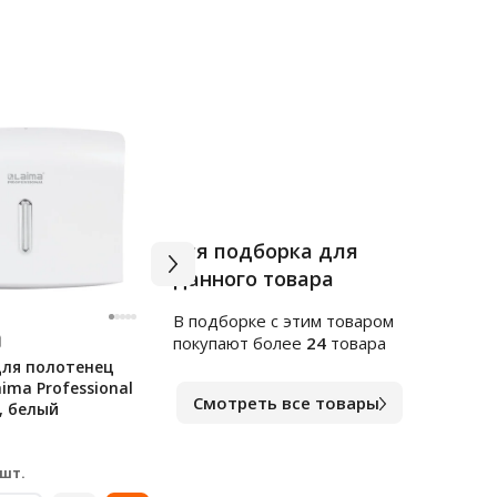
Вся подборка для
данного товара
В подборке c этим товаром
Арт.
КМ1243486
Арт.
т
покупают более
24
товара
для полотенец
Диспенсер для полотенец
Дисп
ima Professional
листовых Kimberly-Clark
лист
Смотреть все товары
9, белый
Aquarius 6945, белый
укла
В наличии
В на
11 991
1 3
₽
 шт.
за шт.