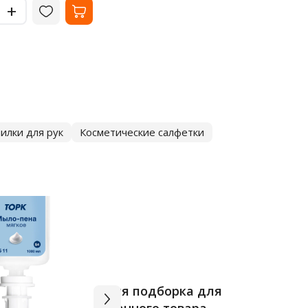
-
Цве
+
+
бе
-
илки для рук
Косметические салфетки
Вся подборка для