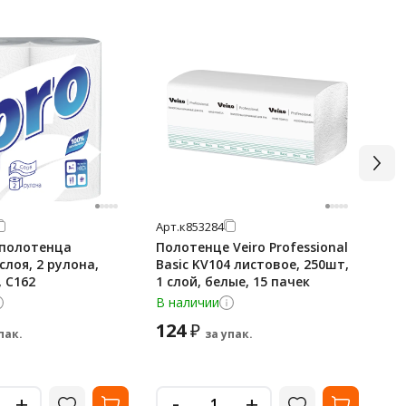
Арт.
к853284
Арт
полотенца
Полотенце Veiro Professional
Бу
 слоя, 2 рулона,
Basic KV104 листовое, 250шт,
ру
, С162
1 слой, белые, 15 пачек
Pro
си
В наличии
В 
124
3 
₽
пак.
за упак.
50
-
+
+