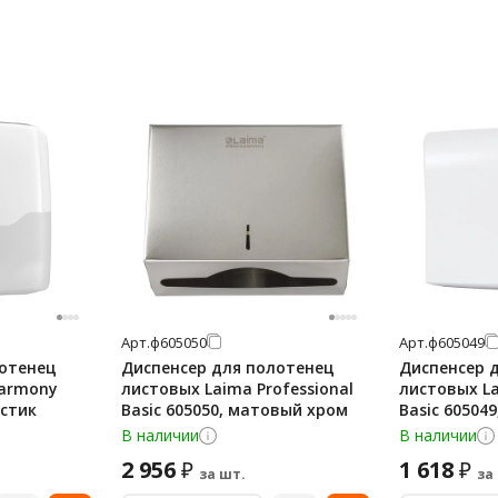
Арт.
ф605050
Арт.
ф605049
лотенец
Диспенсер для полотенец
Диспенсер 
Harmony
листовых Laima Professional
листовых La
астик
Basic 605050, матовый хром
Basic 60504
В наличии
В наличии
2 956
1 618
₽
₽
за шт.
за