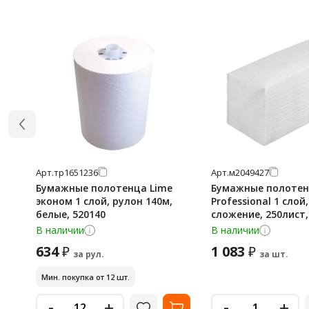
Арт.
тр1651236
Арт.
м2049427
Бумажные полотенца Lime
Бумажные полотен
эконом 1 слой, рулон 140м,
Professional 1 слой,
белые, 520140
сложение, 250лист
В наличии
В наличии
634
1 083
₽
₽
за рул.
за шт.
Мин. покупка от 12 шт.
-
-
+
+