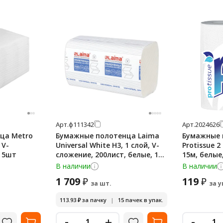
Арт.
ф111342
Арт.
2024626
ца Metro
Бумажные полотенца Laima
Бумажные 
 V-
Universal White H3, 1 слой, V-
Protissue 2
, 5шт
сложение, 200лист, белые, 15
15м, белые
пачек
В наличии
В наличии
1 709
119
₽
₽
за шт.
за у
113.93
₽
за пачку
|
15 пачек в упак.
-
-
+