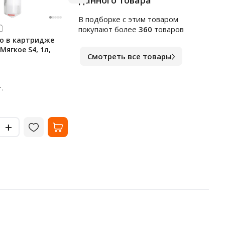
данного товара
В подборке c этим товаром
Арт.
к1564553
Арт.
в
покупают более
360
товаров
о в картридже
Индивидуальные покрытия
Чист
 Мягкое S4, 1л,
на унитаз Merida Stella, 1/4
сант
Смотреть все товары
сложения, 100 листов, С-89
1л, 
В наличии
В на
238
10
₽
.
за упак.
-
-
+
+