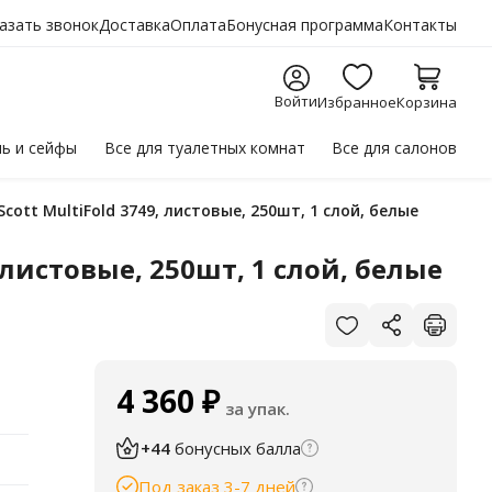
азать звонок
Доставка
Оплата
Бонусная программа
Контакты
Войти
Избранное
Корзина
ль
и сейфы
Все для
туалетных комнат
Все для
салонов
ott MultiFold 3749, листовые, 250шт, 1 слой, белые
 листовые, 250шт, 1 слой, белые
4 360
₽
за упак.
+44
бонусных балла
Под заказ 3-7 дней