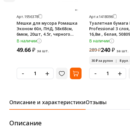
Арт.
1956378
Арт.
к1418096
Мешки для мусора Ромашка
Туалетная бумага 
Эконом 60л, ПНД, 58х68см,
Professional 3 слоя
6мкм, 20шт, 4.5г, черного
16,8м , белая, 5080
цвета, в рулоне
В наличии
В наличии
49.66
240
₽
₽
289
₽
за шт.
за шт.
30
₽
за рулон
|
8 рул.
-
-
+
+
Описание и характеристики
Отзывы
Описание