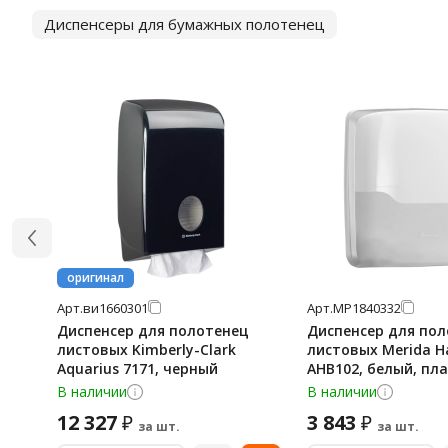
Диспенсеры для бумажных полотенец
оригинал
Арт.
ви1660301
Арт.
МР1840332
Диспенсер для полотенец
Диспенсер для по
листовых Kimberly-Clark
листовых Merida 
Aquarius 7171, черный
AHB102, белый, пл
В наличии
В наличии
12 327
3 843
₽
₽
за шт.
за шт.