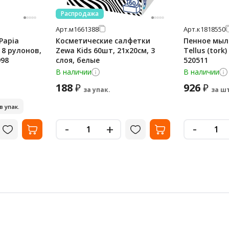
Распродажа
Арт.
м1661388
Арт.
к1818550
Papia
Косметические салфетки
Пенное мыл
, 8 рулонов,
Zewa Kids 60шт, 21х20см, 3
Tellus (tork)
998
слоя, белые
520511
В наличии
В наличии
188
926
₽
₽
за упак.
за шт
 в упак.
-
-
+