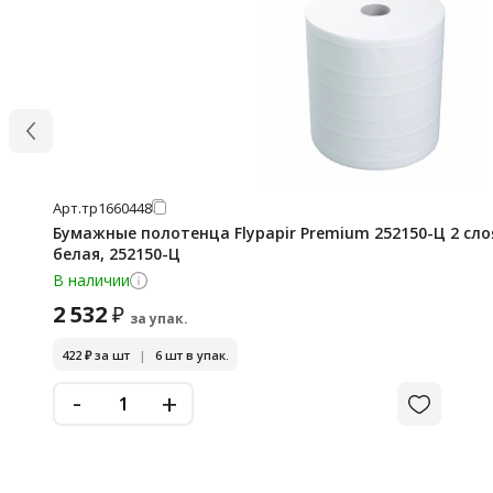
Арт.
тр1660448
Бумажные полотенца Flypapir Premium 252150-Ц 2 слоя
белая, 252150-Ц
В наличии
2 532
₽
за упак.
422
₽
за шт
|
6 шт в упак.
-
+