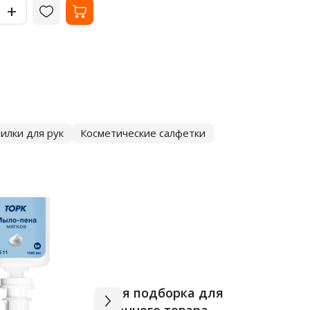
-
-
+
+
илки для рук
Косметические салфетки
Вся подборка для