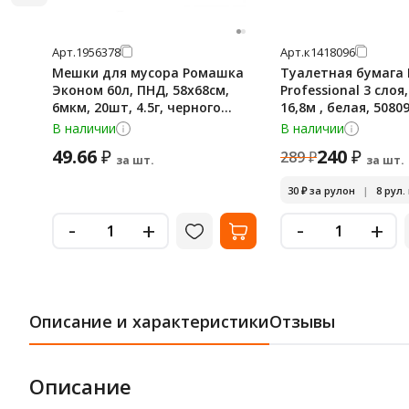
Арт.
1956378
Арт.
к1418096
Мешки для мусора Ромашка
Туалетная бумага 
Эконом 60л, ПНД, 58х68см,
Professional 3 слоя
6мкм, 20шт, 4.5г, черного
16,8м , белая, 5080
цвета, в рулоне
В наличии
В наличии
49.66
240
₽
₽
289
₽
за шт.
за шт.
30
₽
за рулон
|
8 рул.
-
-
+
+
Описание и характеристики
Отзывы
Описание