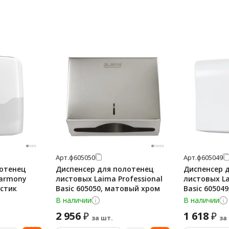
Арт.
ф605050
Арт.
ф605049
лотенец
Диспенсер для полотенец
Диспенсер 
Harmony
листовых Laima Professional
листовых La
астик
Basic 605050, матовый хром
Basic 60504
В наличии
В наличии
2 956
1 618
₽
₽
за шт.
за