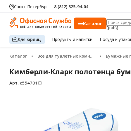
Санкт-Петербург
8 (812) 325-94-04
Каталог
{{tab}}
Для юрлиц
Продукты
и напитки
Посуда
и упако
Каталог
Все для туалетных комнат
Бумажные 
Кимберли-Кларк полотенца бумаж
Арт.
к554701