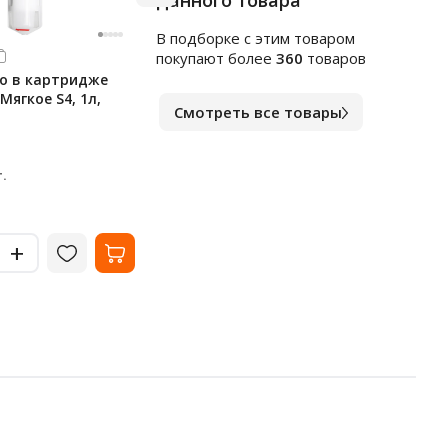
данного товара
В подборке c этим товаром
Арт.
к1564553
Арт.
в
покупают более
360
товаров
о в картридже
Индивидуальные покрытия
Чист
 Мягкое S4, 1л,
на унитаз Merida Stella, 1/4
сант
Смотреть все товары
сложения, 100 листов, С-89
1л, 
В наличии
В на
238
10
₽
.
за упак.
-
-
+
+