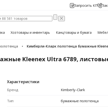
Запросить КП
Зак
вка
Хозтовары
и инвентарь
Канцтовары
и бумага
Мебе
полотенца
Кимберли-Кларк полотенца бумажные Kleenex 
ные Kleenex Ultra 6789, листовые
Характеристики
Бренд
Kimberly-Clark
Тип
бумажные полотенца