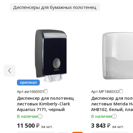
Диспенсеры для бумажных полотенец
оригинал
Арт.
ви1660301
Арт.
МР1840332
Диспенсер для полотенец
Диспенсер для по
листовых Kimberly-Clark
листовых Merida 
Aquarius 7171, черный
AHB102, белый, пл
В наличии
В наличии
11 500
3 843
₽
₽
за шт.
за шт.