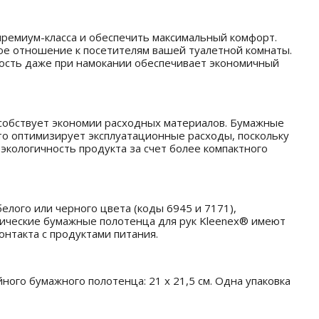
премиум-класса и обеспечить максимальный комфорт.
е отношение к посетителям вашей туалетной комнаты.
ность даже при намокании обеспечивает экономичный
собствует экономии расходных материалов. Бумажные
 что оптимизирует эксплуатационные расходы, поскольку
кологичность продукта за счет более компактного
лого или черного цвета (коды 6945 и 7171),
енические бумажные полотенца для рук Kleenex® имеют
онтакта с продуктами питания.
ого бумажного полотенца: 21 x 21,5 см. Одна упаковка