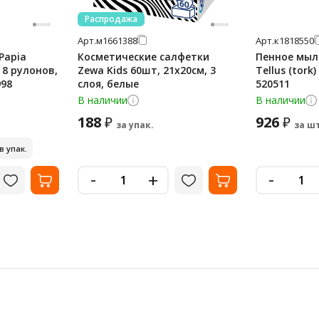
Распродажа
Арт.
м1661388
Арт.
к1818550
Papia
Косметические салфетки
Пенное мыл
, 8 рулонов,
Zewa Kids 60шт, 21х20см, 3
Tellus (tork)
998
слоя, белые
520511
В наличии
В наличии
188
926
₽
₽
за упак.
за шт
 в упак.
-
-
+