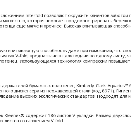
сложением Interfold позволяют окружить клиентов заботой 
 мягкостью, которая помогает продемонстрировать бережно
олотенца еще мягче и прочнее. Высокая впитывающая способ
кую впитывающую способность даже при намокании, что спо
тным как V-fold, предназначены для подачи по одному листу,
лотенец. Использующаяся технология компрессии повышает э
ержателей бумажных полотенец Kimberly-Clark: Aquarius™ бе
венного диспенсера из нержавеющей стали (код 8971). Гиги
облюдение высоких экологических стандартов. Подходят для к
 Kleenex® содержит 186 листов V-укладки. Размер двухслойн
 листов со сложением V-fold.