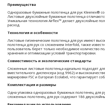
Преимущества
Одноразовые бумажные полотенца для рук Kleenex® со 
Листовые двухслойные бумажные полотенца отличаются
Уникальная технология Airflex™ делает двухслойные п
расход.
Технология и особенности
Листовые гигиенические полотенца для рук имеют высо
полотенца для рук со сложением Interfold, также извес
пользователь берет только необходимое количество по
хранения и оптимизации условий транспортировки.
Совместимость и экологические стандарты
Сложенные листовые полотенца идеально подходят для д
вместительного диспенсера (код 9962) и высококачест
маркировки FSC и European Ecolabel, что гарантирует с
Комплектация и размеры
Одна упаковка одноразовых бумажных полотенец для рук
сложенных полотенец для рук содержит 186 двухслойных
Рекомендации по использованию