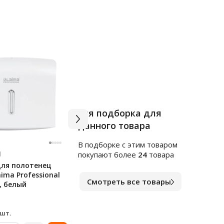
Вся подборка для
данного товара
В подборке c этим товаром
Арт.
56549
Арт.
К
покупают более
24
товара
для полотенец
Диспенсер для полотенец
Дисп
ima Professional
листовых Tellus (tork)
лист
Смотреть все товары
9, белый
Elevation H3, 553100, мини,
Aqua
белый
В наличии
В на
8 169
11 
₽
 шт.
за шт.