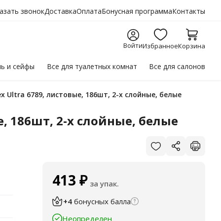
азать звонок
Доставка
Оплата
Бонусная программа
Контакты
Войти
Избранное
Корзина
ль
и сейфы
Все для
туалетных комнат
Все для
салонов
Ultra 6789, листовые, 186шт, 2-х слойные, белые
, 186шт, 2-х слойные, белые
413
₽
за упак.
+4
бонусных балла
Неопределен