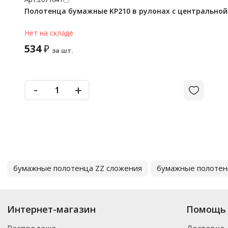
Полотенца бумажные KP210 в рулонах c центрально
Нет на складе
534
₽
за шт.
-
+
бумажные полотенца ZZ сложения
бумажные полотен
Интернет-магазин
Помощь 