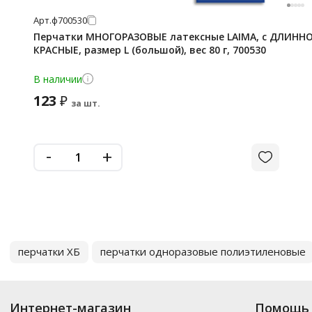
Арт.
ф700530
Перчатки МНОГОРАЗОВЫЕ латексные LAIMA, c ДЛИНН
КРАСНЫЕ, размер L (большой), вес 80 г, 700530
В наличии
123
₽
за шт.
-
+
перчатки ХБ
перчатки одноразовые полиэтиленовые
Интернет-магазин
Помощь 