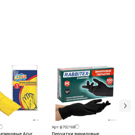
Арт.
ф702168
Арт
резиновые Azur
Перчатки виниловые
Пе