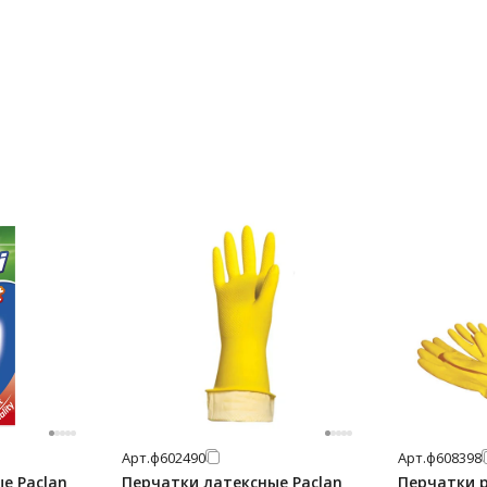
Арт.
ф602490
Арт.
ф608398
е Paclan
Перчатки латексные Paclan
Перчатки 