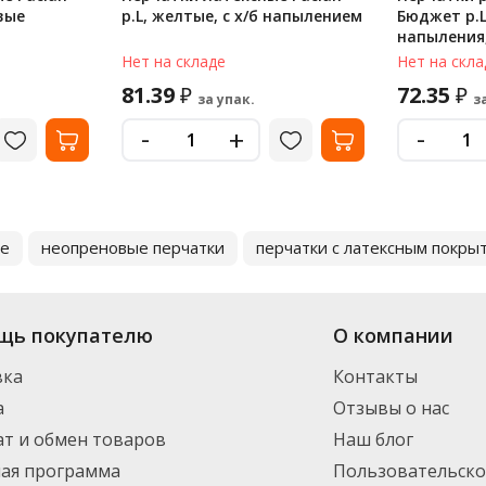
вые
р.L, желтые, с х/б напылением
Бюджет р.L,
напыления
Нет на складе
Нет на скла
81.39
72.35
₽
₽
за упак.
з
-
-
+
ые
неопреновые перчатки
перчатки с латексным покры
щь покупателю
О компании
вка
Контакты
а
Отзывы о нас
т и обмен товаров
Наш блог
ная программа
Пользовательско