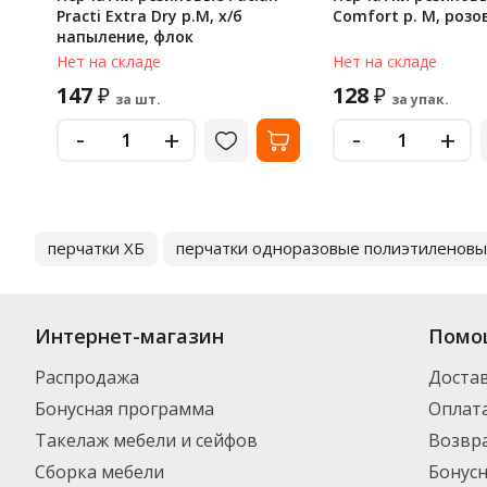
Practi Extra Dry р.M, х/б
Comfort р. M, розо
напыление, флок
Нет на складе
Нет на складе
147
128
₽
₽
за шт.
за упак.
-
-
+
+
перчатки ХБ
перчатки одноразовые полиэтиленов
Интернет-магазин
Помо
Распродажа
Доста
Бонусная программа
Оплат
Такелаж мебели и сейфов
Возвра
Сборка мебели
Бонус