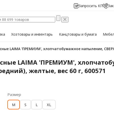
Запросить КП
Зак
вка
Хозтовары
и инвентарь
Канцтовары
и бумага
Мебе
ные LAIMA 'ПРЕМИУМ', хлопчатобумажное напыление, СВЕРХПЛ
сные LAIMA 'ПРЕМИУМ', хлопчатоб
едний), желтые, вес 60 г, 600571
Размер
M
S
L
XL