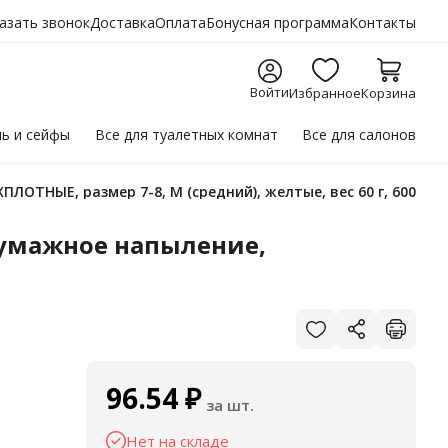
азать звонок
Доставка
Оплата
Бонусная программа
Контакты
Войти
Избранное
Корзина
ль
и сейфы
Все для
туалетных комнат
Все для
салонов
ОТНЫЕ, размер 7-8, M (средний), желтые, вес 60 г, 600571
умажное напыление,
96.54
₽
за шт.
Нет на складе