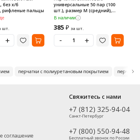
 без х/б
универсальные 50 пар (100
же
, рифленые пальцы
шт.), размер M (средний),
черные, RABBITEX (РАББИТЕКС)
де
В наличии
В 
Standard, 702168
385
56
₽
а шт.
за шт.
-
+
+
тием
перчатки с полиуретановым покрытием
перчатки
Свяжитесь с нами
+7 (812) 325-94-04
Санкт-Петербург
+7 (800) 550-94-48
е соглашение
Бесплатный звонок по России