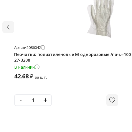
Арт.
ви2086042
Перчатки: полиэтиленовые M одноразовые /пач.=100 ш
27-3208
В наличии
42.68
₽
за шт.
-
+