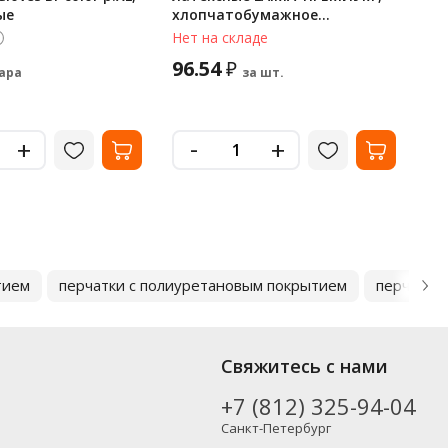
ые
хлопчатобумажное
мн
напыление, СВЕРХПЛОТНЫЕ,
Нет на складе
В 
размер 8-9, L (большой),
96.54
81
₽
желтые, вес 65 г, 600272
пара
за шт.
-
+
+
тием
перчатки с полиуретановым покрытием
перчатки
Свяжитесь с нами
+7 (812) 325-94-04
Санкт-Петербург