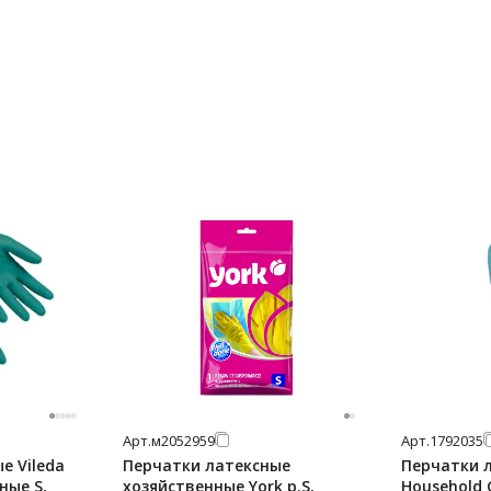
Арт.
м2052959
Арт.
1792035
е Vileda
Перчатки латексные
Перчатки 
ные S,
хозяйственные York р.S,
Household G