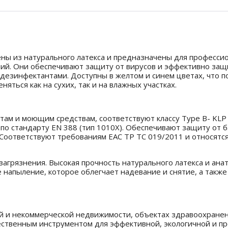
лены из натурального латекса и предназначены для професси
ний. Они обеспечивают защиту от вирусов и эффективно за
езинфектантами. Доступны в желтом и синем цветах, что по
няться как на сухих, так и на влажных участках.
м и моющим средствам, соответствуют классу Type B- KLP п
о стандарту EN 388 (тип 1010Х). Обеспечивают защиту от б
Соответствуют требованиям EAC ТР ТС 019/2011 и относятся 
загрязнения. Высокая прочность натурального латекса и ан
 напыление, которое облегчает надевание и снятие, а такж
й и некоммерческой недвижимости, объектах здравоохранен
ственным инструментом для эффективной, экологичной и пр