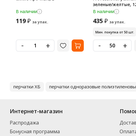
зеленые/желтые, 1
В наличии
В наличии
119
435
₽
₽
за упак.
за упак.
Мин. покупка от 50 шт.
-
-
+
+
перчатки ХБ
перчатки одноразовые полиэтиленов
Интернет-магазин
Помо
Распродажа
Доста
Бонусная программа
Оплат