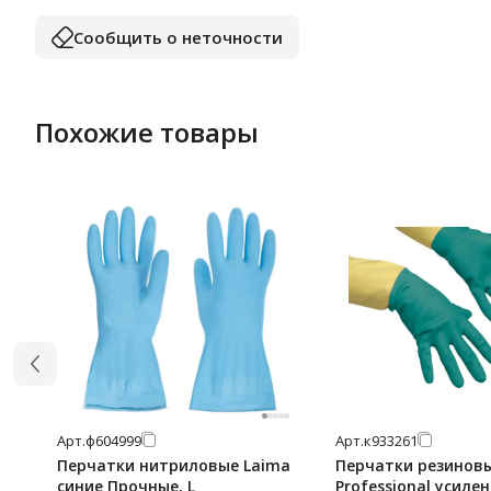
Сообщить о неточности
Похожие товары
Арт.
ф604999
Арт.
к933261
Перчатки нитриловые Laima
Перчатки резиновы
синие Прочные, L
Professional усилен