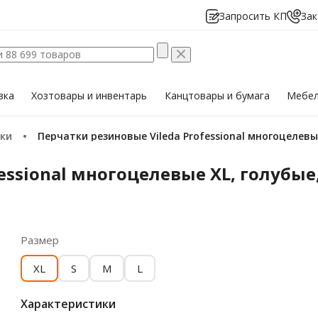
Запросить КП
Зак
вка
Хозтовары
и инвентарь
Канцтовары
и бумага
Мебе
тки
Перчатки резиновые Vileda Professional многоцелевы
essional многоцелевые XL, голубые,
Размер
XL
S
M
L
Характеристики