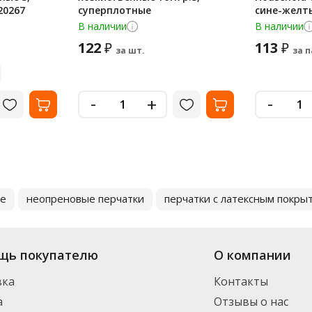
20267
суперплотные
сине-желт
В наличии
В наличии
122
113
₽
₽
за шт.
за 
-
-
+
ые
неопреновые перчатки
перчатки с латексным покры
щь покупателю
О компании
вка
Контакты
а
Отзывы о нас