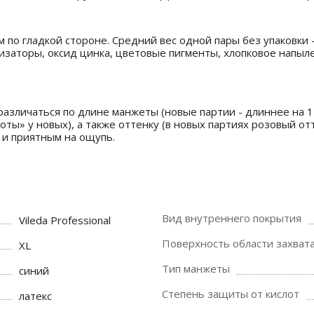
мм по гладкой стороне. Средний вес одной пары без упаковки - 
изаторы, оксид цинка, цветовые пигменты, хлопковое напыл
азличаться по длине манжеты (новые партии - длиннее на 1 с
оты» у новых), а также оттенку (в новых партиях розовый от
 и приятным на ощупь.
Вид внутреннего покрытия
Vileda Professional
Поверхность области захват
XL
Тип манжеты
синий
Степень защиты от кислот
латекс