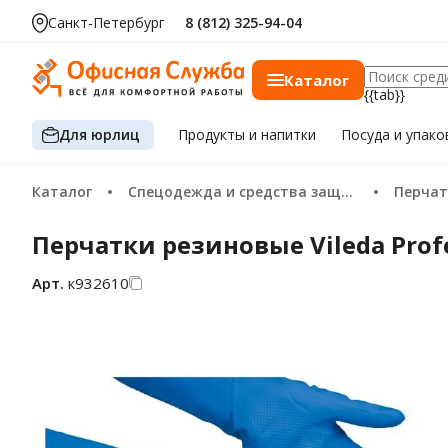
Санкт-Петербург
8 (812) 325-94-04
Каталог
{{tab}}
Для юрлиц
Продукты
и напитки
Посуда
и упако
Каталог
Спецодежда и средства защиты
Перча
Перчатки резиновые Vileda Prof
Арт.
к932610