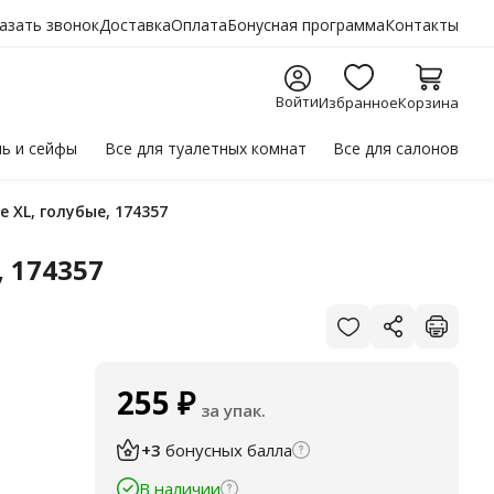
азать звонок
Доставка
Оплата
Бонусная программа
Контакты
Войти
Избранное
Корзина
ль
и сейфы
Все для
туалетных комнат
Все для
салонов
е XL, голубые, 174357
 174357
255
₽
за упак.
+3
бонусных балла
В наличии