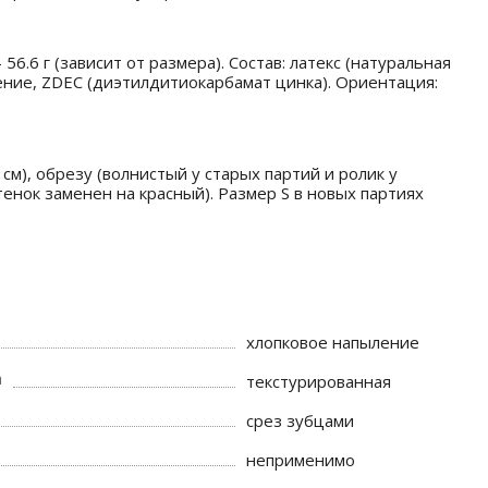
56.6 г (зависит от размера). Состав: латекс (натуральная
ение, ZDEC (диэтилдитиокарбамат цинка). Ориентация:
м), обрезу (волнистый у старых партий и ролик у
тенок заменен на красный). Размер S в новых партиях
хлопковое напыление
а
текстурированная
срез зубцами
неприменимо