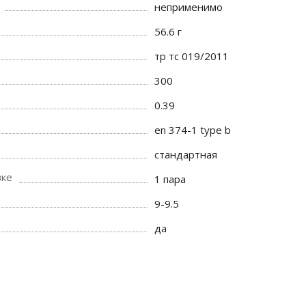
неприменимо
56.6 г
тр тс 019/2011
300
0.39
en 374-1 type b
стандартная
вке
1 пара
9-9.5
да