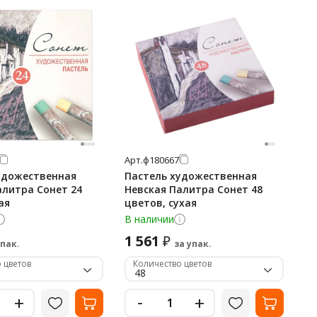
Арт.
ф180667
удожественная
Пастель художественная
алитра Сонет 24
Невская Палитра Сонет 48
ая
цветов, сухая
В наличии
1 561
₽
упак.
за упак.
 цветов
Количество цветов
48
-
+
+