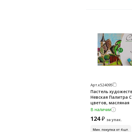
Арт.
к524095
Пастель художест
Невская Палитра С
цветов, масляная
В наличии
124
₽
за упак.
Мин. покупка от 4 шт.