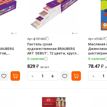
Арт.
ф181463
Арт.
л55827
Пастель сухая
Масляная п
RAUBERG
художественная BRAUBERG
Джинсовая
етов,
ART 'DEBUT', 72 цвета, круглое
шестигран
81461
сечение, 181463
дл.75ммд.
В наличии
В наличии
829
78.47
₽
₽
за шт.
з
-
-
+