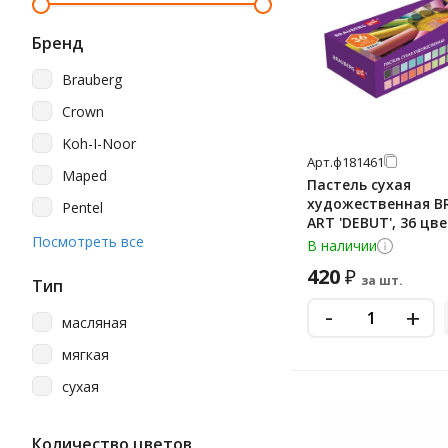
Бренд
Brauberg
Crown
Koh-I-Noor
Арт.
ф181461
Maped
Пастель сухая
художественная B
Pentel
ART 'DEBUT', 36 цв
Silwerhof
Посмотреть все
круглое сечение, 1
В наличии
Гамма
420
₽
за шт.
Тип
Невская Палитра
-
+
масляная
Юнландия
мягкая
сухая
Количество цветов