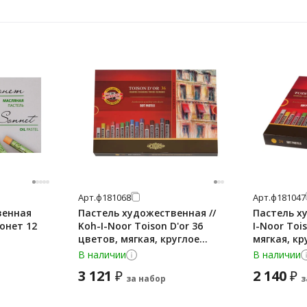
Арт.
ф181068
Арт.
ф181047
венная
Пастель художественная //
Пастель х
онет 12
Koh-I-Noor Toison D'or 36
I-Noor Toi
цветов, мягкая, круглое
мягкая, кр
сечение
В наличии
В наличии
3 121
2 140
₽
₽
за набор
з