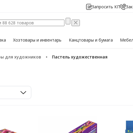
Запросить КП
Зак
вка
Хозтовары
и инвентарь
Канцтовары
и бумага
Мебе
ры для художников
Пастель художественная