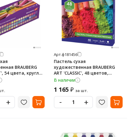
Арт.
ф181456
ухая
Пастель сухая
енная BRAUBERG
художественная BRAUBERG
', 54 цвета, круглое
ART 'CLASSIC', 48 цветов,
81462
круглое сечение, 181456
В наличии
1 165
₽
шт.
за шт.
-
+
+