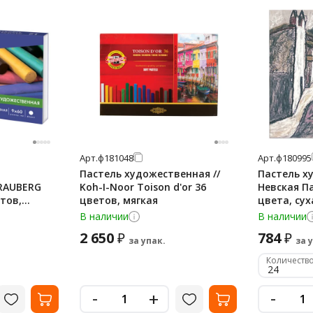
Арт.
ф181048
Арт.
ф180995
Пастель художественная //
Пастель х
RAUBERG
Koh-I-Noor Toison d'or 36
Невская П
етов,
цветов, мягкая
цвета, сух
81447
В наличии
В наличии
2 650
784
₽
₽
за упак.
за 
Количество
24
-
-
+