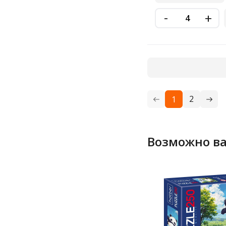
-
+
2
1
Возможно ва