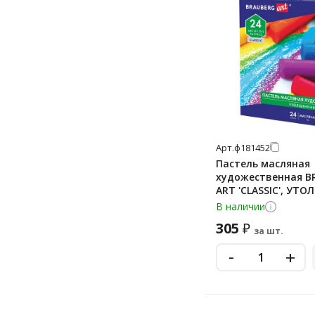
Арт.
ф181452
Пастель масляная
художественная B
ART 'CLASSIC', УТО
цвета, круглое сеч
В наличии
305
₽
за шт.
-
+