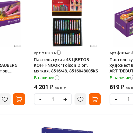
Арт.
ф181802
Арт.
ф181462
Пастель сухая 48 ЦВЕТОВ
Пастель с
RAUBERG
KOH-I-NOOR 'Toison D'or',
художеств
етов,
мягкая, 8516/48, 8516048005KS
ART 'DEBUT
81460
сечение, 1
В наличии
В наличии
4 201
619
₽
₽
за шт.
за 
-
-
+