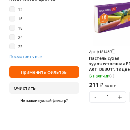
12
16
18
24
25
Арт.
ф181460
36
Посмотреть все
Пастель сухая
художественная B
48
ART 'DEBUT', 18 цв
50
круглое сечение, 1
В наличии
54
211
₽
за шт.
6
-
+
Не нашли нужный фильтр?
72
9