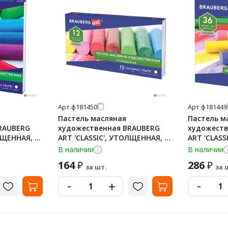
Арт.
ф181450
Арт.
ф181449
Пастель масляная
Пастель м
RAUBERG
художественная BRAUBERG
художеств
ЛЩЕННАЯ, 24
ART 'CLASSIC', УТОЛЩЕННАЯ, 12
ART 'CLASSI
ение, 18145
цветов, круглое сечение, 1814
круглое се
В наличии
В наличии
164
286
₽
₽
за шт.
за 
-
-
+