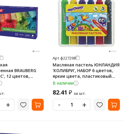
Арт.
ф227298
ухая
Масляная пастель ЮНЛАНДИЯ
енная BRAUBERG
'КОЛИБРИ', НАБОР 6 цветов,
C', 12 цветов,
яркие цвета, пластиковый
чение, 181453
корпус, европодвес, 22
В наличии
82.41
₽
шт.
за шт.
-
+
+