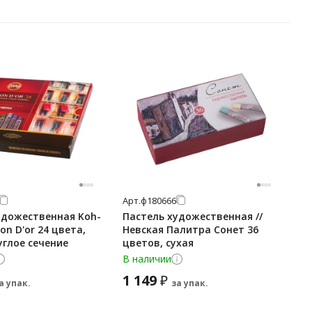
Арт.
ф180666
удожественная Koh-
Пастель художественная //
son D'or 24 цвета,
Невская Палитра Сонет 36
углое сечение
цветов, сухая
В наличии
1 149
₽
а упак.
за упак.