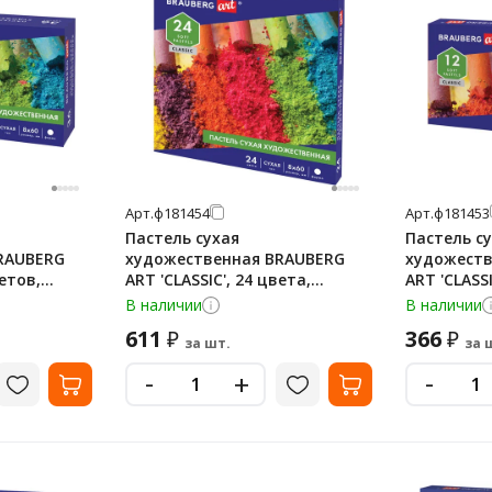
Арт.
ф181454
Арт.
ф181453
Пастель сухая
Пастель с
RAUBERG
художественная BRAUBERG
художеств
ветов,
ART 'CLASSIC', 24 цвета,
ART 'CLASSI
81455
круглое сечение, 181454
круглое се
В наличии
В наличии
611
366
₽
₽
за шт.
за 
-
-
+