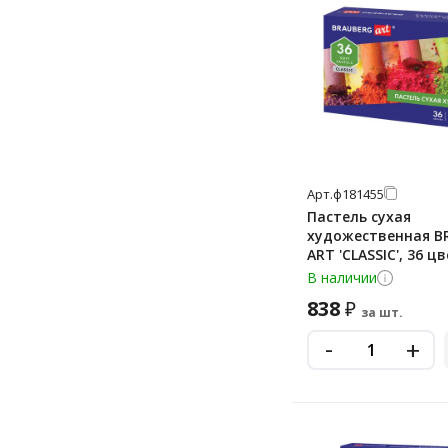
Арт.
ф181455
Пастель сухая
художественная B
ART 'CLASSIC', 36 ц
круглое сечение, 1
В наличии
838
₽
за шт.
-
+