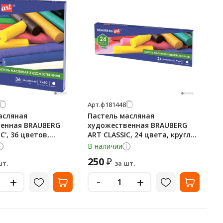
Арт.
ф181448
асляная
Пастель масляная
енная BRAUBERG
художественная BRAUBERG
C', 36 цветов,
ART CLASSIC, 24 цвета, круглое
чение, 181449
сечение, 181448
В наличии
250
₽
шт.
за шт.
-
+
+