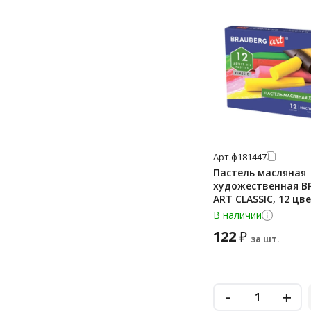
Арт.
ф181447
Пастель масляная
художественная B
ART CLASSIC, 12 цв
круглое сечение, 1
В наличии
122
₽
за шт.
-
+