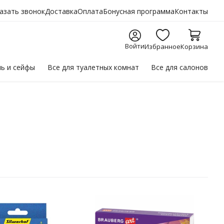
азать звонок
Доставка
Оплата
Бонусная программа
Контакты
Войти
Избранное
Корзина
ль
и сейфы
Все для
туалетных комнат
Все для
салонов