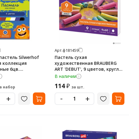
Арт.
ф181459
астель Silwerhof
Пастель сухая
 коллекция
художественная BRAUBERG
ные 6цв.
ART 'DEBUT', 9 цветов, круглое
11мм картон.кор.
сечение, 181459
В наличии
114
₽
а набор
за шт.
-
+
+