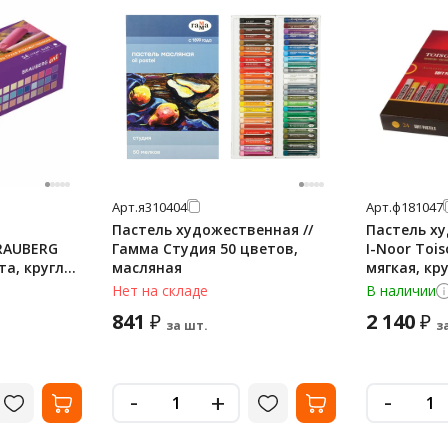
Арт.
я310404
Арт.
ф181047
Пастель художественная //
Пастель х
RAUBERG
Гамма Студия 50 цветов,
I-Noor Tois
та, круглое
масляная
мягкая, кр
Нет на складе
В наличии
841
2 140
₽
₽
за шт.
з
-
-
+