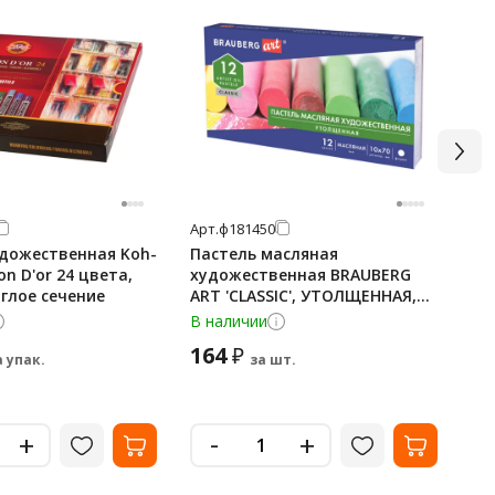
Арт.
ф181450
Арт
удожественная Koh-
Пастель масляная
Па
on D'or 24 цвета,
художественная BRAUBERG
ху
углое сечение
ART 'CLASSIC', УТОЛЩЕННАЯ,
AR
12 цветов, круглое сечение,
се
В наличии
В 
1814
164
2
₽
а упак.
за шт.
-
+
+