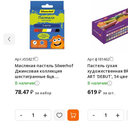
Арт.
л55827
Арт.
ф181462
Масляная пастель Silwerhof
Пастель сухая
Джинсовая коллекция
художественная B
шестигранные 6цв.
ART 'DEBUT', 54 цве
дл.75ммд.11мм картон.кор.
сечение, 181462
В наличии
В наличии
78.47
619
₽
₽
за набор
за шт.
-
-
+
+