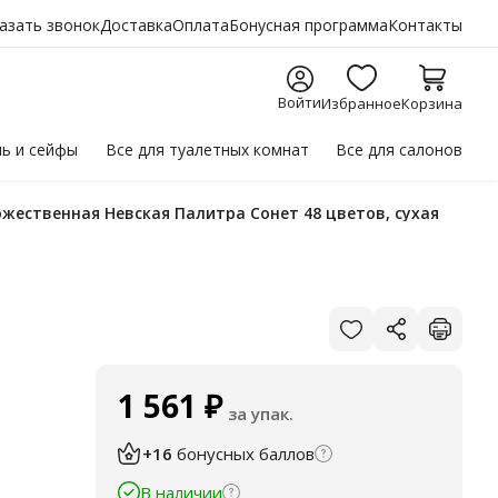
азать звонок
Доставка
Оплата
Бонусная программа
Контакты
Войти
Избранное
Корзина
ль
и сейфы
Все для
туалетных комнат
Все для
салонов
дожественная Невская Палитра Сонет 48 цветов, сухая
1 561
₽
за упак.
+16
бонусных баллов
В наличии