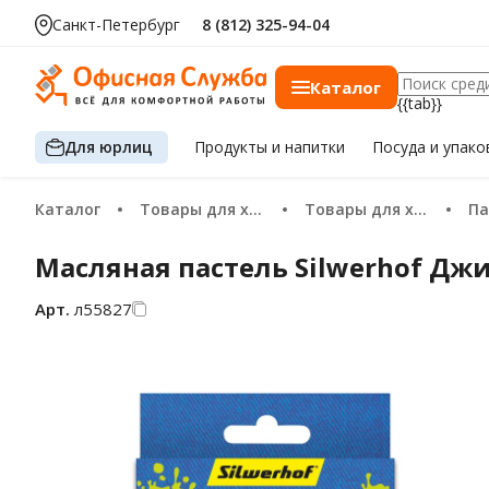
Санкт-Петербург
8 (812) 325-94-04
Каталог
{{tab}}
Для юрлиц
Продукты
и напитки
Посуда
и упако
Каталог
Товары для хобби и творчества
Товары для художников
Па
Масляная пастель Silwerhof Дж
Арт.
л55827