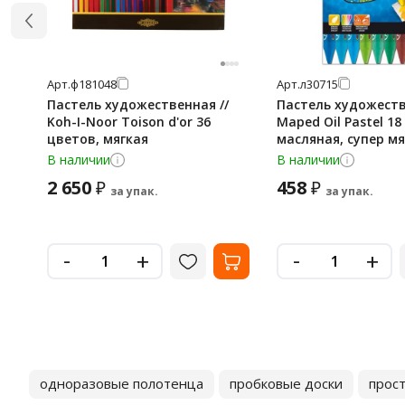
Арт.
ф181048
Арт.
л30715
Пастель художественная //
Пастель художеств
Koh-I-Noor Toison d'or 36
Maped Oil Pastel 18
цветов, мягкая
масляная, супер мя
В наличии
В наличии
2 650
458
₽
₽
за упак.
за упак.
-
-
+
+
одноразовые полотенца
пробковые доски
прос