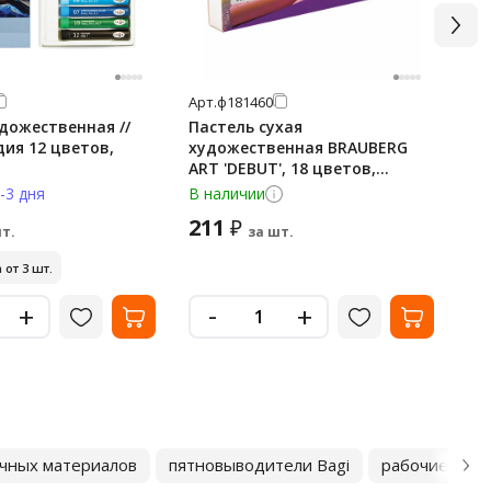
Арт.
ф181460
Арт
дожественная //
Пастель сухая
Па
ия 12 цветов,
художественная BRAUBERG
KOH
ART 'DEBUT', 18 цветов,
мя
круглое сечение, 181460
-3 дня
В наличии
В 
211
4 
₽
т.
за шт.
 от 3 шт.
-
+
+
чных материалов
пятновыводители Bagi
рабочие кос