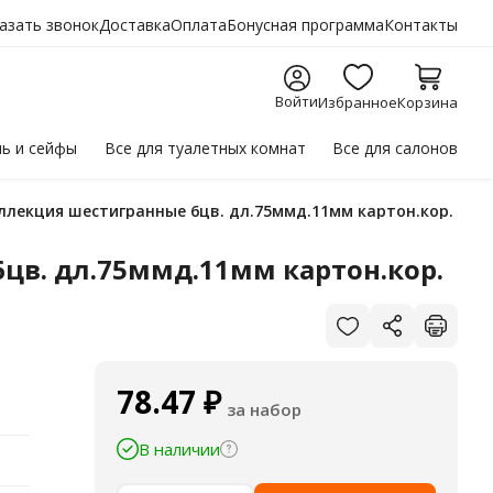
азать звонок
Доставка
Оплата
Бонусная программа
Контакты
Войти
Избранное
Корзина
ль
и сейфы
Все для
туалетных комнат
Все для
салонов
оллекция шестигранные 6цв. дл.75ммд.11мм картон.кор.
цв. дл.75ммд.11мм картон.кор.
78.47
₽
за набор
В наличии