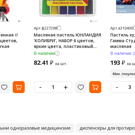
Арт.
ф227298
Арт.
я310400
енная //
Масляная пастель ЮНЛАНДИЯ
Пастель ху
 цветов,
'КОЛИБРИ', НАБОР 6 цветов,
Гамма Студ
гкая
яркие цвета, пластиковый
масляная
корпус, европодвес, 22
В наличии
В наличии 2
82.41
193
₽
₽
за шт.
за ш
Мин. покупка
-
-
+
тыни одноразовые медицинские
диспенсеры для протиро