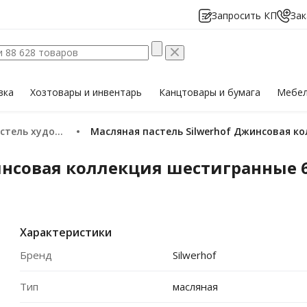
Запросить КП
Зак
вка
Хозтовары
и инвентарь
Канцтовары
и бумага
Мебе
стель художественная
Масляная пастель Silwerhof Джинсовая к
инсовая коллекция шестигранные 6
Характеристики
Бренд
Silwerhof
Тип
масляная