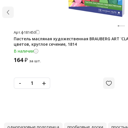
Арт.
ф181450
Пастель масляная художественная BRAUBERG ART 'CLA
цветов, круглое сечение, 1814
В наличии
164
₽
за шт.
-
+
одноразовые полотенца
пробковые доски
просты