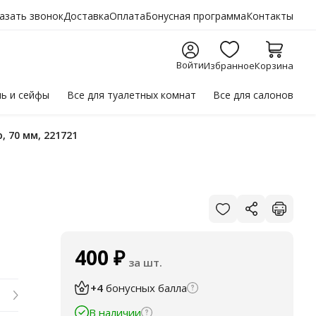
азать звонок
Доставка
Оплата
Бонусная программа
Контакты
Войти
Избранное
Корзина
ль
и сейфы
Все для
туалетных комнат
Все для
салонов
, 70 мм, 221721
400
₽
за шт.
+4
бонусных балла
В наличии