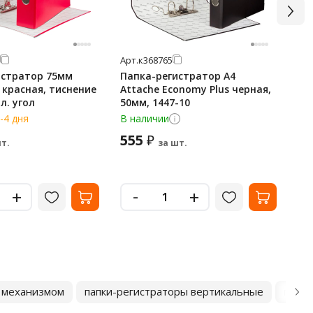
Арт.
к368765
Арт
истратор 75мм
Папка-регистратор А4
Па
, красная, тиснение
Attache Economy Plus черная,
At
л. угол
50мм, 1447-10
го
-4 дня
В наличии
В н
555
8
₽
т.
за шт.
-
+
+
м механизмом
папки-регистраторы вертикальные
папки