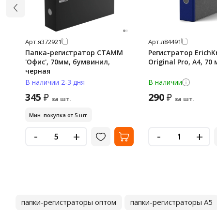
Арт.
я372921
Арт.
л84491
Папка-регистратор СТАММ
Регистратор ErichK
'Офис', 70мм, бумвинил,
Original Pro, А4, 70
черная
В наличии 2-3 дня
В наличии
345
290
₽
₽
за шт.
за шт.
Мин. покупка от 5 шт.
-
-
+
+
папки-регистраторы оптом
папки-регистраторы А5