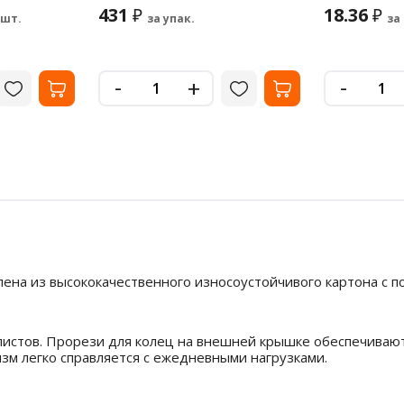
431
18.36
₽
₽
 шт.
за упак.
за
-
-
+
ена из высококачественного износоустойчивого картона с по
листов. Прорези для колец на внешней крышке обеспечивают
зм легко справляется с ежедневными нагрузками.