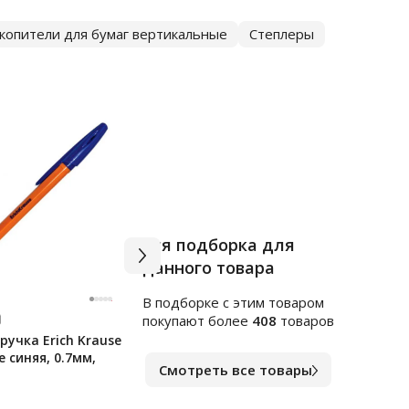
копители для бумаг вертикальные
Степлеры
Вся подборка для
данного товара
В подборке c этим товаром
Арт.
я255248
Арт.
ф
покупают более
408
товаров
учка Erich Krause
Клейкие закладки
Блок
e синяя, 0.7мм,
пластиковые Officespace
непр
Смотреть все товары
45х12мм, 5цветов по 20
цвет
листов
В наличии
В на