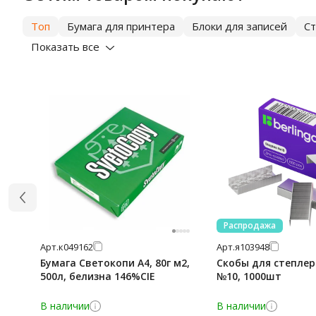
Топ
Бумага для принтера
Блоки для записей
С
Показать все
Распродажа
Арт.
к049162
Арт.
я103948
Бумага Светокопи А4, 80г м2,
Скобы для степлера
500л, белизна 146%CIE
№10, 1000шт
В наличии
В наличии