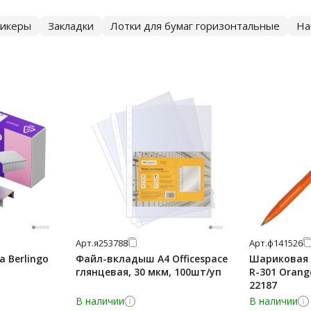
тикеры
Закладки
Лотки для бумаг горизонтальные
На
Арт.
я253788
Арт.
ф141526
 Berlingo
Файл-вкладыш А4 Officespace
Шариковая р
глянцевая, 30 мкм, 100шт/уп
R-301 Orang
22187
В наличии
В наличии