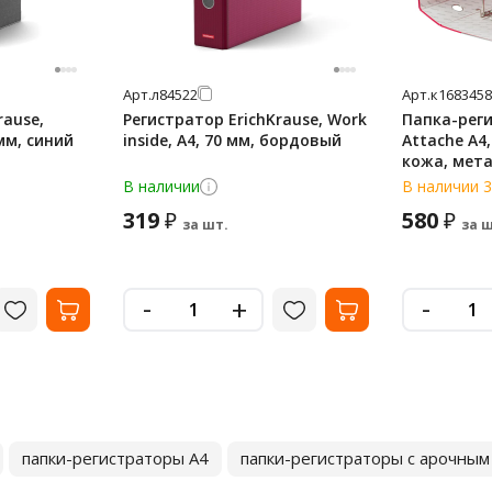
Арт.
л84522
Арт.
к1683458
rause,
Регистратор ErichKrause, Work
Папка-рег
 мм, синий
inside, А4, 70 мм, бордовый
Attache А4
кожа, мета
В наличии
В наличии 3
319
580
₽
₽
за шт.
за ш
-
-
+
папки-регистраторы А4
папки-регистраторы с арочны