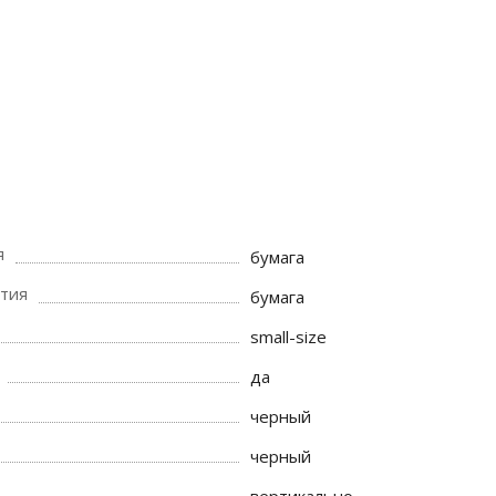
я
бумага
тия
бумага
small-size
да
черный
черный