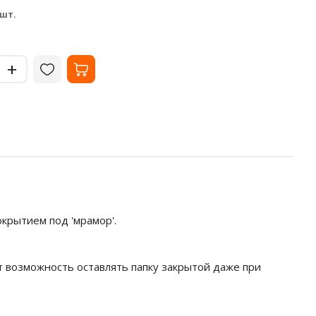
33.02
35
₽
 шт.
за шт.
-
-
+
+
крытием под 'мрамор'.
 возможность оставлять папку закрытой даже при