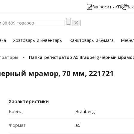
Запросить КП
Зак
вка
Хозтовары
и инвентарь
Канцтовары
и бумага
Мебе
страторы
Папка-регистратор А5 Brauberg черный мрамор
черный мрамор, 70 мм, 221721
Характеристики
Бренд
Brauberg
Формат
a5