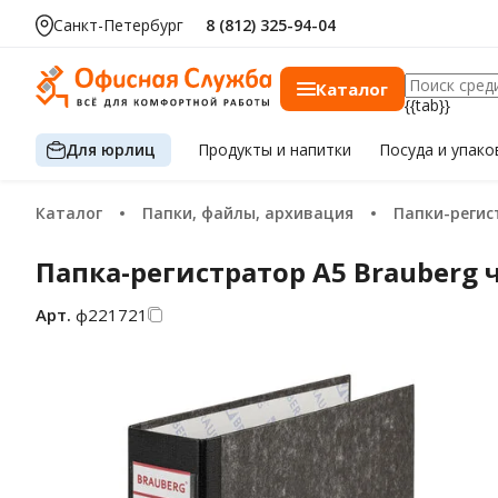
Санкт-Петербург
8 (812) 325-94-04
Каталог
{{tab}}
Для юрлиц
Продукты
и напитки
Посуда
и упако
Каталог
Папки, файлы, архивация
Папки-реги
Папка-регистратор А5 Brauberg 
Арт.
ф221721