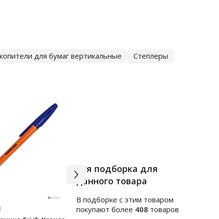
копители для бумаг вертикальные
Степлеры
Вся подборка для
данного товара
В подборке c этим товаром
Арт.
я255248
Арт.
ф
покупают более
408
товаров