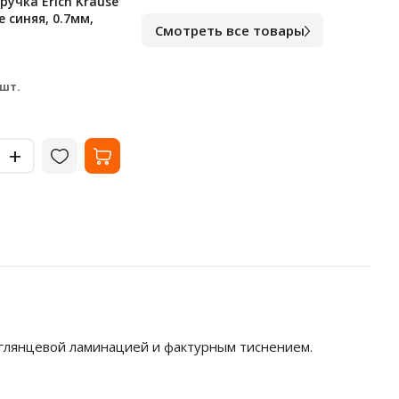
учка Erich Krause
Клейкие закладки
Блок
e синяя, 0.7мм,
пластиковые Officespace
непр
Смотреть все товары
45х12мм, 5цветов по 20
цвет
листов
В наличии
В на
33.02
35
₽
 шт.
за шт.
-
-
+
+
 глянцевой ламинацией и фактурным тиснением.