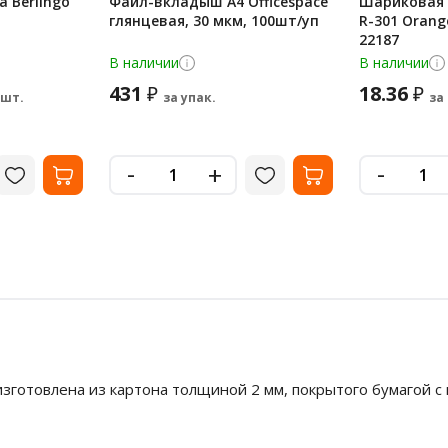
 Berlingo
Файл-вкладыш А4 Officespace
Шариковая р
глянцевая, 30 мкм, 100шт/уп
R-301 Orang
22187
В наличии
В наличии
431
18.36
₽
₽
 шт.
за упак.
за
-
-
+
зготовлена из картона толщиной 2 мм, покрытого бумагой с