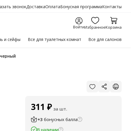
азать звонок
Доставка
Оплата
Бонусная программа
Контакты
Войти
Избранное
Корзина
ль
и сейфы
Все для
туалетных комнат
Все для
салонов
, черный
311
₽
за шт.
+3
бонусных балла
В наличии