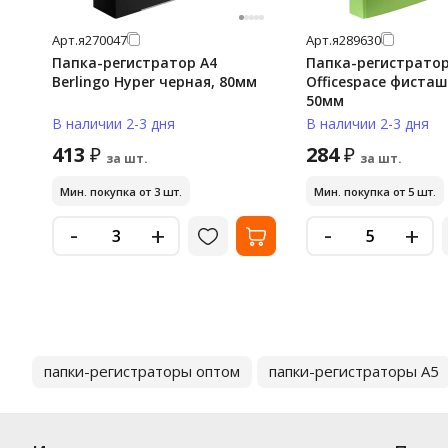
Арт.
я270047
Арт.
я289630
Папка-регистратор А4
Папка-регистратор
Berlingo Hyper черная, 80мм
Officespace фисташ
50мм
В наличии 2-3 дня
В наличии 2-3 дня
413
284
₽
₽
за шт.
за шт.
Мин. покупка от 3 шт.
Мин. покупка от 5 шт.
-
-
+
+
папки-регистраторы оптом
папки-регистраторы А5