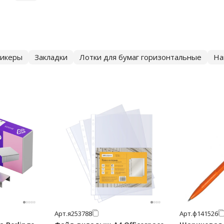
тикеры
Закладки
Лотки для бумаг горизонтальные
На
Арт.
я253788
Арт.
ф141526