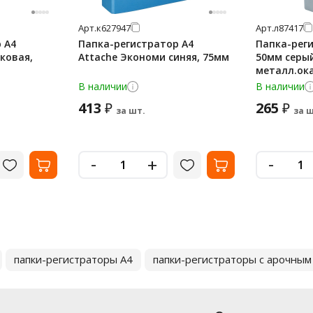
Арт.
к627947
Арт.
л87417
 А4
Папка-регистратор А4
Папка-реги
ковая,
Attache Экономи синяя, 75мм
50мм серый
металл.ок
В наличии
В наличии
413
265
₽
₽
за шт.
за ш
-
-
+
папки-регистраторы А4
папки-регистраторы с арочны