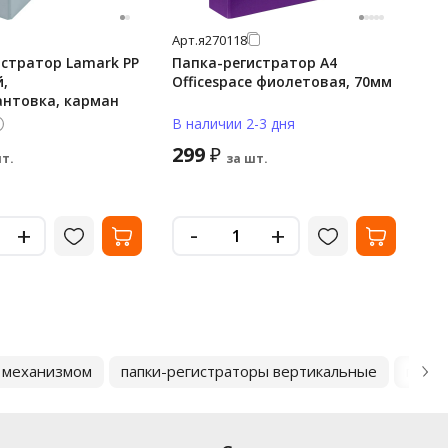
Арт.
я270118
Арт
стратор Lamark PP
Папка-регистратор А4
Па
,
Officespace фиолетовая, 70мм
50
антовка, карман
ме
В наличии 2-3 дня
В 
299
2
₽
т.
за шт.
-
+
+
м механизмом
папки-регистраторы вертикальные
папки