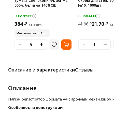
Бумага Светокопи А4, 80г м2,
Скобы для степлера
500л, белизна 146%CIE
№10, 1000шт
В наличии
В наличии
384 ₽
21.70
₽
41.96
₽
от 5 шт.
за
Мин. покупка от 5 шт.
-
-
+
+
Описание и характеристики
Отзывы
Описание
Папка- регистратор формата А4 с арочным механизмом и
Особенности конструкции