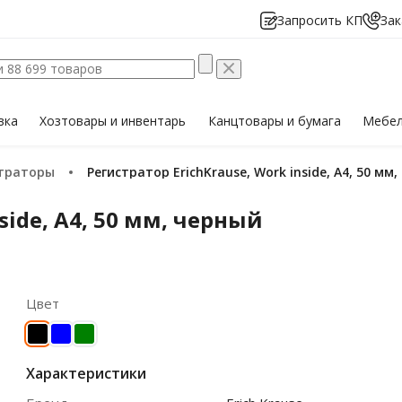
Запросить КП
Зак
вка
Хозтовары
и инвентарь
Канцтовары
и бумага
Мебе
страторы
Регистратор ErichKrause, Work inside, А4, 50 мм
side, А4, 50 мм, черный
Цвет
Характеристики