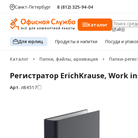
Санкт-Петербург
8 (812) 325-94-04
Каталог
{{tab}}
Для юрлиц
Продукты
и напитки
Посуда
и упако
Каталог
Папки, файлы, архивация
Папки-реги
Регистратор ErichKrause, Work in
Арт.
л84517