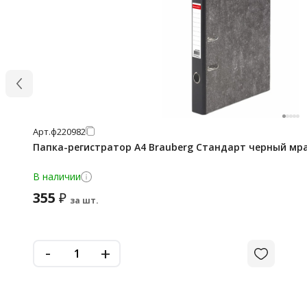
Арт.
ф220982
Папка-регистратор А4 Brauberg Стандарт черный мра
В наличии
355
₽
за шт.
-
+