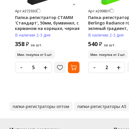
Арт.
я372930
Арт.
я299801
Папка-регистратор СТАММ
Папка-регистратор
'Стандарт', 50мм, бумвинил, с
Berlingo Radiance 
карманом на корешке, черная
зеленый градиент,
В наличии 2-3 дня
В наличии 2-3 дня
358
540
₽
₽
за шт.
за шт.
Мин. покупка от 5 шт.
Мин. покупка от 2 шт.
-
-
+
+
папки-регистраторы оптом
папки-регистраторы А5