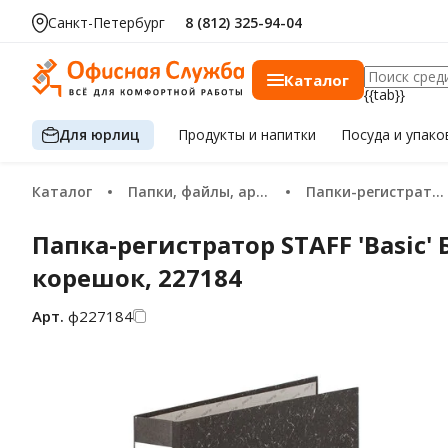
Санкт-Петербург
8 (812) 325-94-04
Каталог
{{tab}}
Для юрлиц
Продукты
и напитки
Посуда
и упако
Каталог
Папки, файлы, архивация
Папки-регистраторы
Папка-регистратор STAFF 'Basic
корешок, 227184
Арт.
ф227184