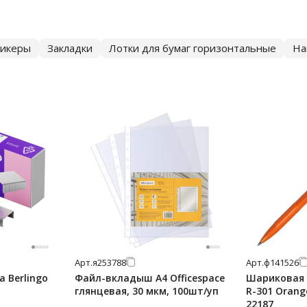
тикеры
Закладки
Лотки для бумаг горизонтальные
На
Арт.
я253788
Арт.
ф141526
 Berlingo
Файл-вкладыш А4 Officespace
Шариковая р
глянцевая, 30 мкм, 100шт/уп
R-301 Orang
22187