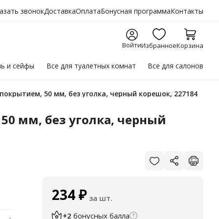
азать звонок
Доставка
Оплата
Бонусная программа
Контакты
Войти
Избранное
Корзина
ль
и сейфы
Все для
туалетных комнат
Все для
салонов
покрытием, 50 мм, без уголка, черный корешок, 227184
50 мм, без уголка, черный
234
₽
за шт.
+2
бонусных балла