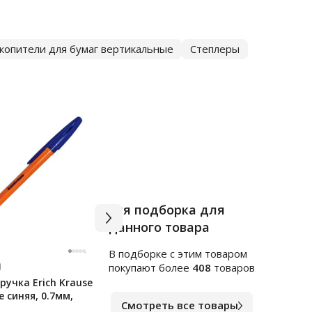
копители для бумаг вертикальные
Степлеры
Вся подборка для
данного товара
В подборке c этим товаром
Арт.
я255248
Арт.
ф
покупают более
408
товаров
учка Erich Krause
Клейкие закладки
Блок
e синяя, 0.7мм,
пластиковые Officespace
непр
Смотреть все товары
45х12мм, 5цветов по 20
цвет