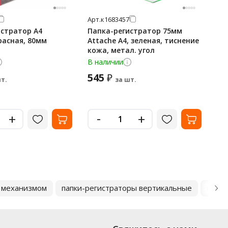
Арт.
к1683457
Арт
истратор А4
Папка-регистратор 75мм
Па
расная, 80мм
Attache А4, зеленая, тиснение
Br
кожа, метал. угол
мр
В наличии
В 
545
4
₽
т.
за шт.
-
+
+
м механизмом
папки-регистраторы вертикальные
папки