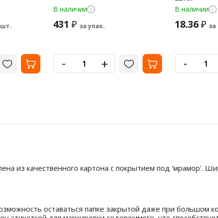
В наличии
В наличии
431
18.36
₽
₽
 шт.
за упак.
за
-
-
+
ена из качественного картона с покрытием под 'мрамор'. Ши
зможность оставаться папке закрытой даже при большом к
ен этикеткой для маркировки содержимого, что способству