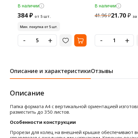
В наличии
В наличии
384 ₽
21.70
₽
41.96
₽
от 5 шт.
за
Мин. покупка от 5 шт.
-
-
+
+
Описание и характеристики
Отзывы
Описание
Папка формата А4 с вертикальной ориентацией изготовл
разместить до 350 листов.
Особенности конструкции
Прорези для колец на внешней крышке обеспечивают во
справляется с ежедневными нагрузками. Корешок оснащ