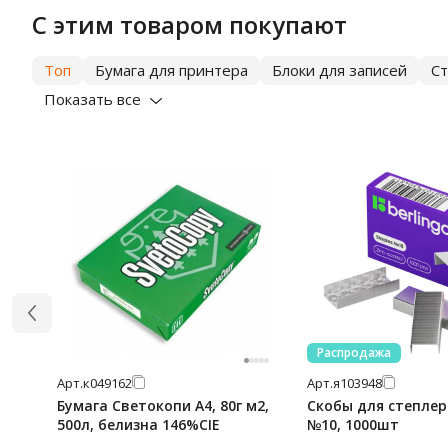
С этим товаром покупают
Топ
Бумага для принтера
Блоки для записей
С
Показать все
Распродажа
Арт.
к049162
Арт.
я103948
Бумага Светокопи А4, 80г м2,
Скобы для степлера
500л, белизна 146%CIE
№10, 1000шт