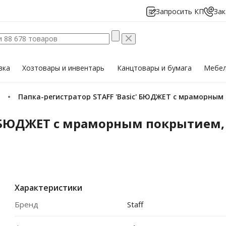
Запросить КП
Зак
вка
Хозтовары
и инвентарь
Канцтовары
и бумага
Мебе
Папка-регистратор STAFF 'Basic' БЮДЖЕТ с мраморным 
' БЮДЖЕТ с мраморным покрытием, 
Характеристики
Бренд
Staff