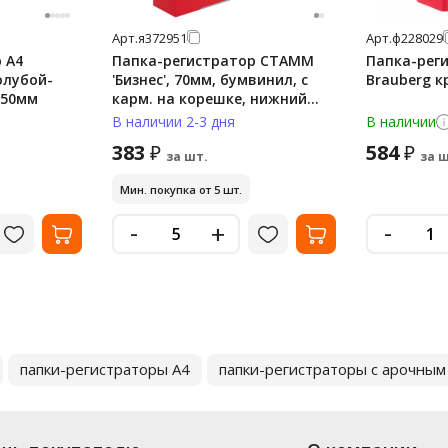
Арт.
я372951
Арт.
ф228029
 А4
Папка-регистратор СТАММ
Папка-рег
голубой-
'Бизнес', 70мм, бумвинил, с
Brauberg к
 50мм
карм. на корешке, нижний
метал. кант, красная
В наличии 2-3 дня
В наличии
383
584
₽
₽
за шт.
за ш
Мин. покупка от 5 шт.
-
-
+
папки-регистраторы А4
папки-регистраторы с арочны