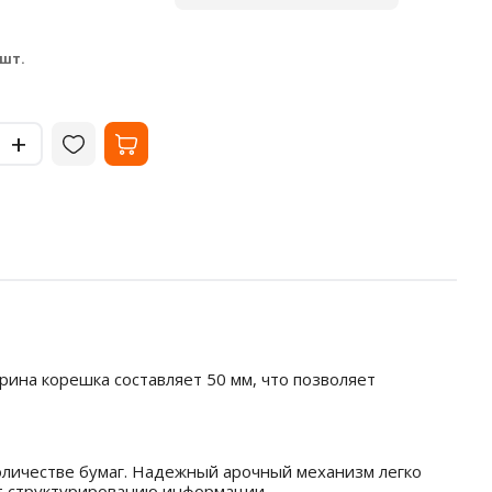
листов
В наличии
В на
33.02
35
₽
 шт.
за шт.
-
-
+
+
рина корешка составляет 50 мм, что позволяет
оличестве бумаг. Надежный арочный механизм легко
ет структурированию информации.