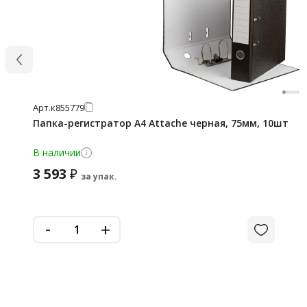
Арт.
к855779
Папка-регистратор А4 Attache черная, 75мм, 10шт
В наличии
3 593
₽
за упак.
-
+