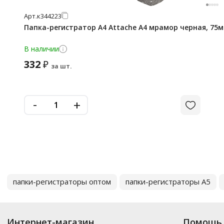
Арт.
к344223
Папка-регистратор А4 Attache A4 мрамор черная, 75
В наличии
332
₽
за шт.
-
+
папки-регистраторы оптом
папки-регистраторы А5
Интернет-магазин
Помощь 