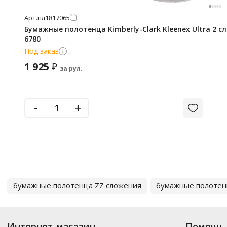
Арт.
пл1817065
Бумажные полотенца Kimberly-Clark Kleenex Ultra 2 сл
6780
Под заказ
1 925
₽
за рул.
-
+
бумажные полотенца ZZ сложения
бумажные полотен
Интернет-магазин
Помощь 