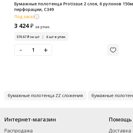
Бумажные полотенца Protissue 2 слоя, 6 рулонов 150м
перфорации, С349
Под заказ
3 424
₽
за упак.
570.67
₽
за шт
|
6 шт в упак.
-
+
бумажные полотенца ZZ сложения
бумажные полотен
Интернет-магазин
Помощь 
Распродажа
Доставка