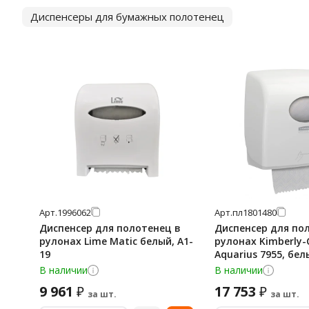
Диспенсеры для бумажных полотенец
Арт.
1996062
Арт.
пл1801480
Диспенсер для полотенец в
Диспенсер для по
рулонах Lime Matic белый, А1-
рулонах Kimberly-
19
Aquarius 7955, бе
В наличии
В наличии
9 961
17 753
₽
₽
за шт.
за шт.