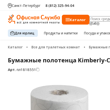
Санкт-Петербург
8 (812) 325-94-04
Каталог
{{tab}}
Для юрлиц
Продукты
и напитки
Посуда
и упако
Каталог
Все для туалетных комнат
Бумажные 
Бумажные полотенца Kimberly-Cla
Арт.
пл1818551