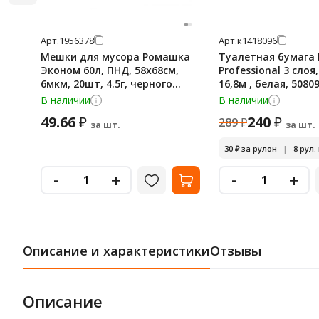
Арт.
1956378
Арт.
к1418096
Мешки для мусора Ромашка
Туалетная бумага 
Эконом 60л, ПНД, 58х68см,
Professional 3 слоя
6мкм, 20шт, 4.5г, черного
16,8м , белая, 5080
цвета, в рулоне
В наличии
В наличии
49.66
240
₽
₽
289
₽
за шт.
за шт.
30
₽
за рулон
|
8 рул.
-
-
+
+
Описание и характеристики
Отзывы
Описание