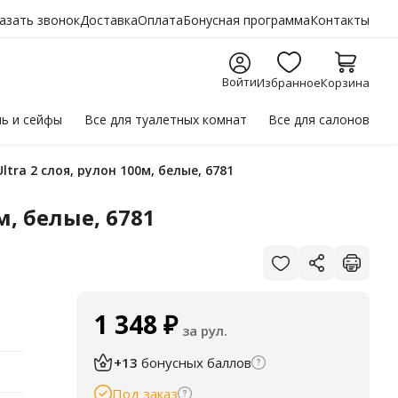
азать звонок
Доставка
Оплата
Бонусная программа
Контакты
Войти
Избранное
Корзина
ль
и сейфы
Все для
туалетных комнат
Все для
салонов
ltra 2 слоя, рулон 100м, белые, 6781
м, белые, 6781
1 348
₽
за рул.
+13
бонусных баллов
Под заказ