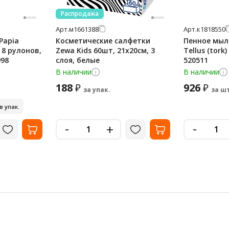
Распродажа
Арт.
м1661388
Арт.
к1818550
Papia
Косметические салфетки
Пенное мыл
, 8 рулонов,
Zewa Kids 60шт, 21х20см, 3
Tellus (tork)
998
слоя, белые
520511
В наличии
В наличии
188
926
₽
₽
за упак.
за шт
 в упак.
-
-
+