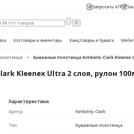
Запросить КП
Зак
вка
Хозтовары
и инвентарь
Канцтовары
и бумага
Мебе
полотенца
Бумажные полотенца Kimberly-Clark Kleenex U
rk Kleenex Ultra 2 слоя, рулон 100
Характеристики
Бренд
Kimberly-Clark
Тип
бумажные полотенца