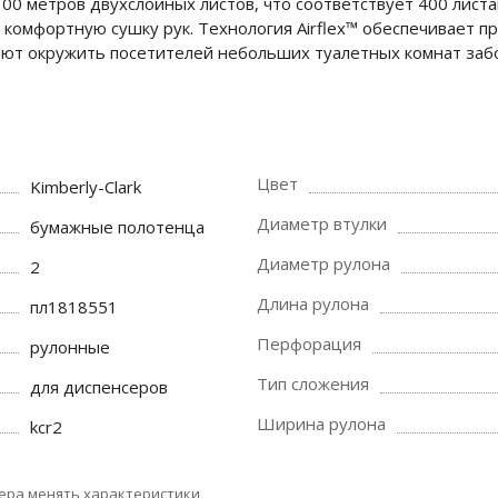
0 метров двухслойных листов, что соответствует 400 листам
комфортную сушку рук. Технология Airflex™ обеспечивает 
оляют окружить посетителей небольших туалетных комнат забо
Цвет
Kimberly-Clark
Диаметр втулки
бумажные полотенца
Диаметр рулона
2
Длина рулона
пл1818551
Перфорация
рулонные
Тип сложения
для диспенсеров
Ширина рулона
kcr2
ера менять характеристики,