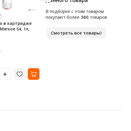
данного товара
В подборке c этим товаром
Арт.
к1564553
Арт.
в
покупают более
360
товаров
о в картридже
Индивидуальные покрытия
Чист
 Мягкое S4, 1л,
на унитаз Merida Stella, 1/4
сант
Смотреть все товары
сложения, 100 листов, С-89
1л, 
В наличии
В на
238
10
₽
.
за упак.
-
-
+
+