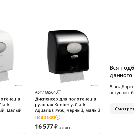
Вся под
данного
В подборке
Арт.
1685646
покупают 
лотенец в
Диспенсер для полотенец в
Clark
рулонах Kimberly-Clark
Смотрет
лый, малый
Aquarius 7956, черный, малый
Под заказ
16 577
₽
за шт.