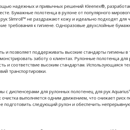
мощью надежных и привычных решений Kleenex®, разработан
сте. Бумажные полотенца в рулоне от популярного мирового
ук Slimroll™ не раздражают кожу и идеально подходят для 
окие требования к гигиене. Одноразовые двухслойные бумаж
ть и позволяет поддерживать высокие стандарты гигиены в 
монстрировать заботу о клиентах. Рулонные полотенца для 
ость и соответствие высоким стандартам. Использующаяся т
овий транспортировки.
мы с диспенсерами для рулонных полотенец для рук Aquarius™ 
их очистка выполняется одним движением, что снижает риск
ее подготовить следующий рулон и обеспечить непрерывную