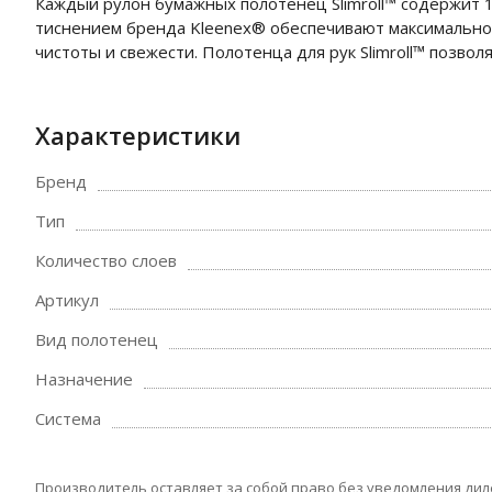
Каждый рулон бумажных полотенец Slimroll™ содержит 10
тиснением бренда Kleenex® обеспечивают максимально 
чистоты и свежести. Полотенца для рук Slimroll™ позв
Характеристики
Бренд
Тип
Количество слоев
Артикул
Вид полотенец
Назначение
Система
Производитель оставляет за собой право без уведомления дил