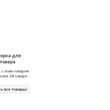
борка для
 товара
 c этим товаром
более
24
товара
ь все товары