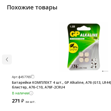
Похожие товары
Арт.
ф457765
Батарейки КОМПЛЕКТ 4 шт., GP Alkaline, A76 (G13, LR44
блистер, A76-С10, A76F-2CRU4
В наличии
271
₽
за шт.