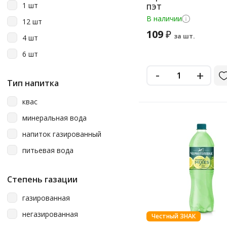
1 шт
ПЭТ
лимон
В наличии
12 шт
манго
109
₽
за шт.
4 шт
мандарин
6 шт
мята
-
+
тархун
Тип напитка
квас
минеральная вода
напиток газированный
питьевая вода
Степень газации
газированная
негазированная
Честный ЗНАК