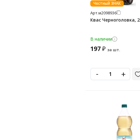
Честный ЗНАК
Арт.
м2098936
Квас Черноголовка, 
В наличии
197
₽
за шт.
-
+