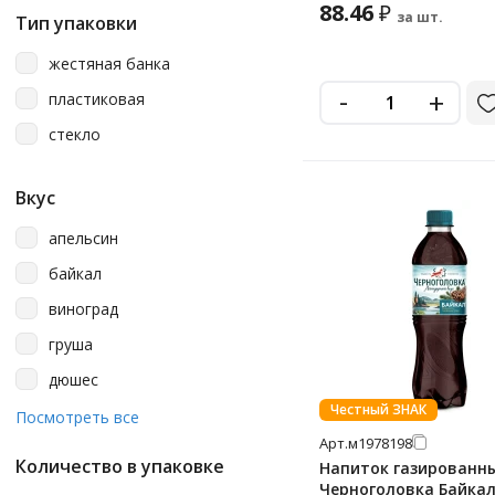
330 мл
88.46
₽
за шт.
Тип упаковки
450 мл
жестяная банка
5 л
-
+
пластиковая
500 мл
стекло
Вкус
апельсин
байкал
виноград
груша
дюшес
Честный ЗНАК
клубника
Посмотреть все
Арт.
м1978198
кола
Количество в упаковке
Напиток газированн
лайм
Черноголовка Байкал