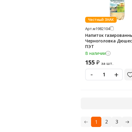
Честный ЗНАК
Арт.
м1982104
Напиток газированн
Черноголовка Дюшес 
ПЭТ
В наличии
155
₽
за шт.
-
+
2
3
1