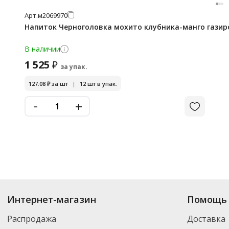
Арт.
м2069970
Напиток Черноголовка мохито клубника-манго газир
В наличии
1 525
₽
за упак.
127.08
₽
за шт
|
12 шт в упак.
-
+
Интернет-магазин
Помощь 
Распродажа
Доставка