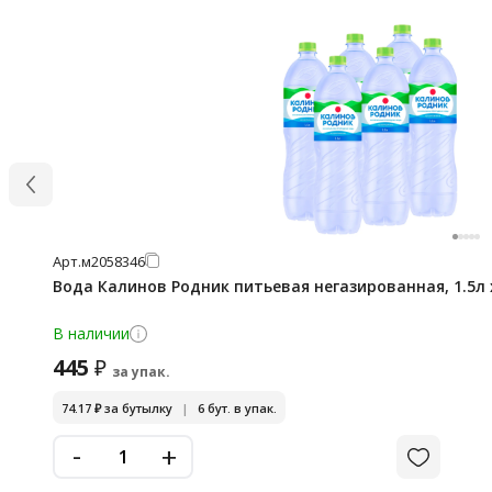
Арт.
м2058346
Вода Калинов Родник питьевая негазированная, 1.5л 
В наличии
445
₽
за упак.
74.17
₽
за бутылку
|
6 бут. в упак.
-
+