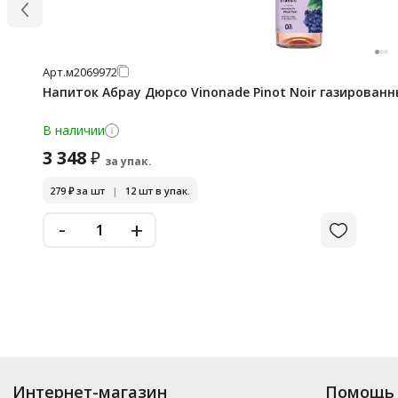
Арт.
м2069972
Напиток Абрау Дюрсо Vinonade Pinot Noir газированн
В наличии
3 348
₽
за упак.
279
₽
за шт
|
12 шт в упак.
-
+
Интернет-магазин
Помощь 