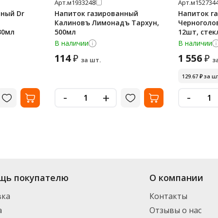
Арт.
м1933248
Арт.
м152734
ный Dr
Напиток газированный
Напиток г
Калиновъ Лимонадъ Тархун,
Черноголо
30мл
500мл
12шт, стек
В наличии
В наличии
114
1 556
₽
₽
за шт.
з
129.67
₽
за ш
-
-
+
щь покупателю
О компании
вка
Контакты
а
Отзывы о нас