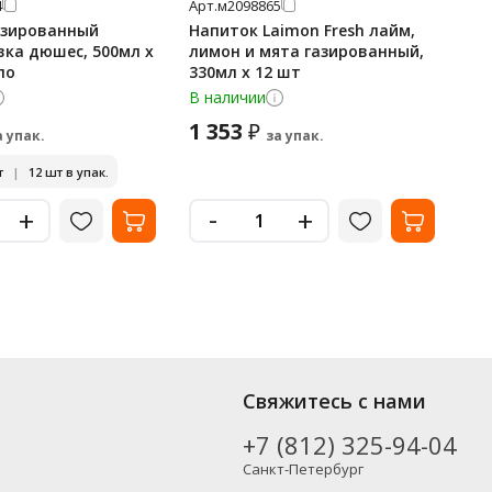
4
Арт.
м2098865
Арт
азированный
Напиток Laimon Fresh лайм,
На
вка дюшес, 500мл х
лимон и мята газированный,
Ni
ло
330мл x 12 шт
В наличии
В 
1 353
2
₽
а упак.
за упак.
т
|
12 шт в упак.
-
+
+
Свяжитесь с нами
+7 (812) 325-94-04
Санкт-Петербург