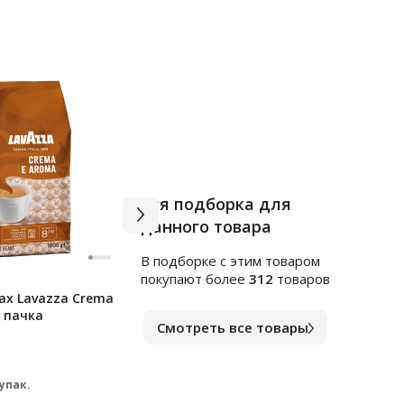
Вся подборка для
данного товара
В подборке c этим товаром
Арт.
м2088861
Арт.
1
покупают более
312
товаров
ах Lavazza Crema
Карамель Яшкино С соком
Чай G
, пачка
малины, яблока, лимона, 1кг
(Спр
Смотреть все товары
HoRe
В наличии
В на
401
39
₽
 упак.
за шт.