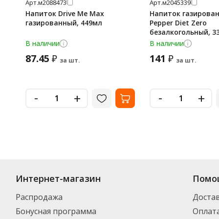
Арт.
м2088473
Арт.
м2045339
Напиток Drive Me Max
Напиток газирован
газированный, 449мл
Pepper Diet Zero
безалкогольный, 3
В наличии
В наличии
87.45
141
₽
₽
за шт.
за шт.
-
-
+
+
Интернет-магазин
Помо
Распродажа
Доста
Бонусная программа
Оплат