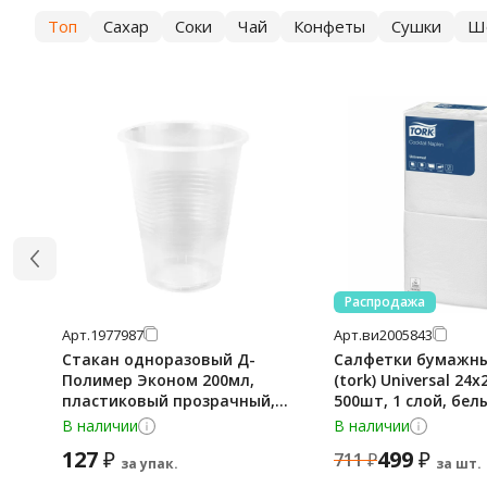
Топ
Сахар
Соки
Чай
Конфеты
Сушки
Ш
Распродажа
Арт.
1977987
Арт.
ви2005843
Стакан одноразовый Д-
Салфетки бумажные
Полимер Эконом 200мл,
(tork) Universal 24х
пластиковый прозрачный,
500шт, 1 слой, бел
100шт/уп
В наличии
В наличии
127
499
₽
₽
711
₽
за упак.
за шт.