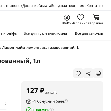
-
+
Купить
азать звонок
Доставка
Оплата
Бонусная программа
Контакты
Войти
Избранное
Корзина
ль
и сейфы
Все для
туалетных комнат
Все для
салонов
es Лимон-лайм-лемонграсс газированный, 1л
рованный, 1л
127
₽
за шт.
+1
бонусный балл
В наличии