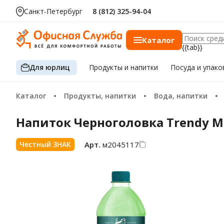
Санкт-Петербург
8 (812) 325-94-04
Каталог
{{tab}}
Для юрлиц
Продукты
и напитки
Посуда
и упако
Каталог
Продукты, напитки
Вода, напитки
Напиток Черноголовка Trendy M
Арт.
м2045117
Честный ЗНАК