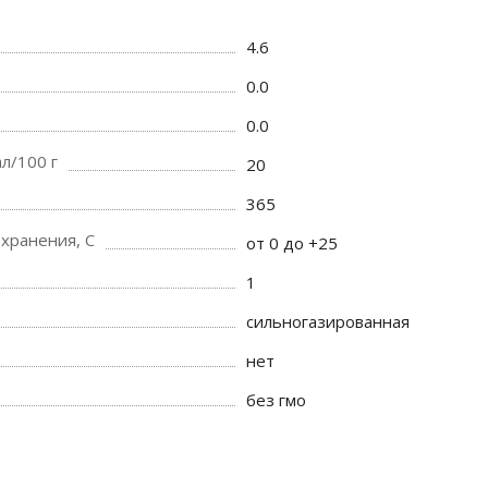
4.6
0.0
0.0
л/100 г
20
365
хранения, C
от 0 до +25
1
сильногазированная
нет
без гмо