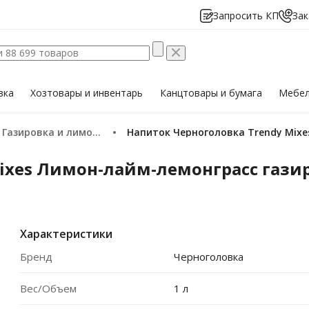
Запросить КП
Зак
вка
Хозтовары
и инвентарь
Канцтовары
и бумага
Мебе
Газировка и лимонады
Напиток Черноголовка Trendy Mix
ixes Лимон-лайм-лемонграсс гази
Характеристики
Бренд
Черноголовка
Вес/Объем
1 л