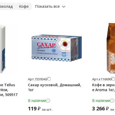
околад
Кофе
Показать все
Арт.
1559343
Арт.
к116690
 Tellus
Сахар кусковой, Домашний,
Кофе в зерн
24см,
1кг
е Aroma 1кг
ые, 509517
В наличии
В наличии
119
3 266
₽
₽
за шт.
за