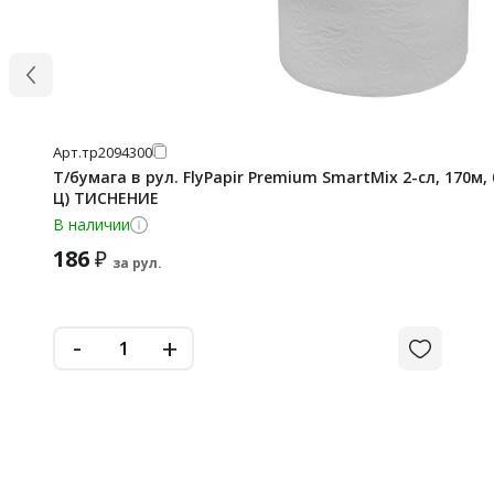
Арт.
тр2094300
Т/бумага в рул. FlyPapir Premium SmartMix 2-сл, 170м, белая 19г/м.кв.(152172-
Ц) ТИСНЕНИЕ
В наличии
186
₽
за рул.
-
+