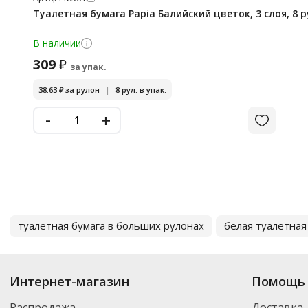
Туалетная бумага Papia Балийский цветок, 3 слоя, 8 р
В наличии
309
₽
за упак.
38.63
₽
за рулон
|
8 рул. в упак.
-
+
туалетная бумага в больших рулонах
белая туалетная
Интернет-магазин
Помощь 
Распродажа
Доставка