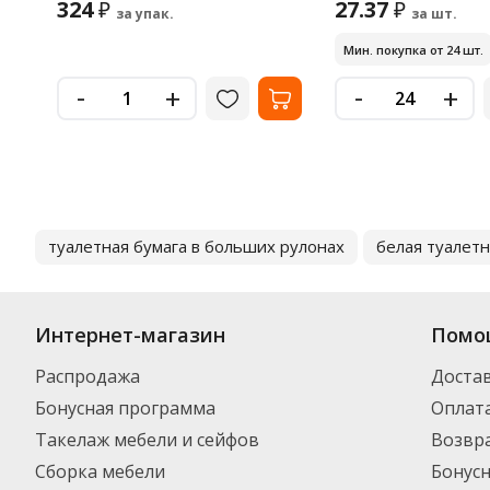
324
27.37
₽
₽
за упак.
за шт.
Мин. покупка от 24 шт.
-
-
+
+
туалетная бумага в больших рулонах
белая туалетн
Интернет-магазин
Помо
Распродажа
Доста
Бонусная программа
Оплат
Такелаж мебели и сейфов
Возвра
Сборка мебели
Бонус