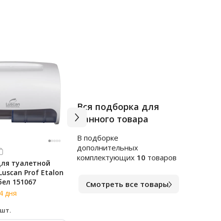
Вся подборка для
данного товара
В подборке
дополнительных
Арт.
к1653733
Арт.
в
комплектующих
10
товаров
для туалетной
Диспенсер для туалетной
Дисп
Luscan Prof Etalon
бумаги рул Luscan Prof Etalon
бума
бел 151067
Doublemini чер 151067
белы
Смотреть все товары
4 дня
В наличии 3-4 дня
Под 
2 103
4 2
₽
 шт.
за шт.