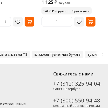
1 125
1
₽
т.
за упак.
140.63
₽
за рулон
|
8 рул. в упак.
-
+
+
мага система T8
влажная туалетная бумага
туалетная 
Свяжитесь с нами
+7 (812) 325-94-04
Санкт-Петербург
+7 (800) 550-94-48
е соглашение
Бесплатный звонок по России