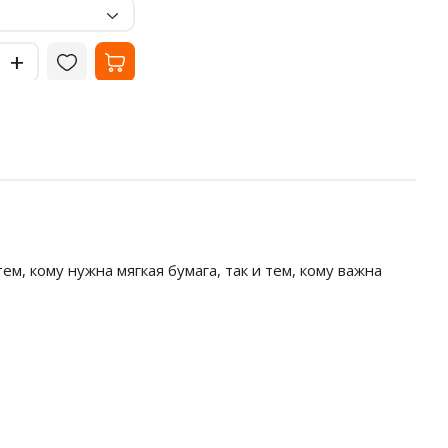
-
Цвет
черный
-
+
+
м, кому нужна мягкая бумага, так и тем, кому важна