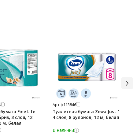
4
Арт.
ф113846
Арт
бумага Fine Life
Туалетная бумага Zewa Just 1
Ту
бриз, 3 слоя, 12
4 слоя, 8 рулонов, 12 м, белая
ябл
0 м, белая
зе
В наличии
В 