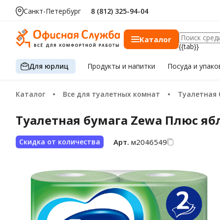
Санкт-Петербург
8 (812) 325-94-04
Каталог
{{tab}}
Для юрлиц
Продукты
и напитки
Посуда
и упако
Каталог
Все для туалетных комнат
Туалетная
Туалетная бумага Zewa Плюс ябло
Арт.
м2046549
Скидка от количества