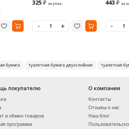
325
443
₽
₽
за упак.
за ш
-
-
+
ая бумага
туалетная бумага двухслойная
туалетная бу
щь покупателю
О компании
вка
Контакты
а
Отзывы о нас
т и обмен товаров
Наш блог
ная программа
Пользовательско