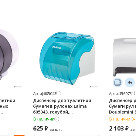
Арт.
ф605043
Арт.
к1569731
алетной
Диспенсер для туалетной
Диспенсер 
тных
бумаги в рулонах Laima
бумаги рул 
605043, голубой,
Doublemini 
ый, ЛАЙМА,
тонированный
В наличии
В наличии 3-
625
2 103
₽
₽
за шт.
за