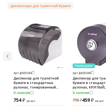
Диспенсеры для туалетной бумаги
Распродажа
Арт.
ф605044
Арт.
ф605046
Диспенсер для туалетной
Диспенсер для ту
бумаги в стандартных
бумаги в стандар
рулонах, тонированный
рулонах, КРУГЛЫЙ,
серый, ЛАЙМА, 605044
тонированный сер
В наличии
В наличии
605046
754
459
₽
₽
796
₽
за шт.
за шт.