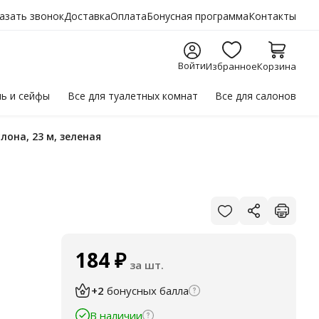
азать звонок
Доставка
Оплата
Бонусная программа
Контакты
Войти
Избранное
Корзина
ль
и сейфы
Все для
туалетных комнат
Все для
салонов
лона, 23 м, зеленая
я
184
₽
за шт.
+2
бонусных балла
В наличии