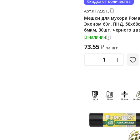
Скидка от количества
Арт.
к1723513
Мешки для мусора Ром
Эконом 60л, ПНД, 58х68с
6мкм, 30шт, черного цве
рулоне
В наличии
73.55
₽
за шт.
-
+