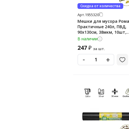
Скидка от количества
Арт.
1955320
Мешки для мусора Ром
Практичные 240л, ПВД,
90х130см, 38мкм, 10шт,
черного цвета, в рулон
В наличии
247
₽
за шт.
-
+