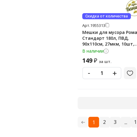
Скидка от количества
Арт.
1955313
Мешки для мусора Ром
Стандарт 180л, ПВД,
90х110см, 27мкм, 10шт,
черного цвета, в рулон
В наличии
149
₽
за шт.
-
+
2
3
1
1
...