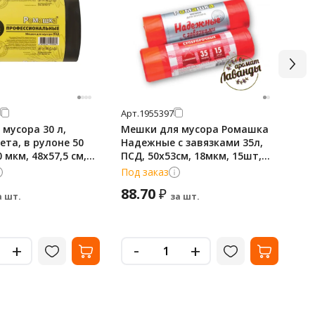
Арт.
1955397
Арт
мусора 30 л,
Мешки для мусора Ромашка
Ме
ета, в рулоне 50
Надежные с завязками 35л,
уш
 мкм, 48x57,5 см,
ПСД, 50х53см, 18мкм, 15шт,
ПВ
РОФИ ПФ-30/50/12
красные, в рулоне
'Mu
Под заказ
В 
88.70
2
₽
а шт.
за шт.
-
+
+