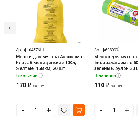
Арт.
ф104676
Арт.
ф608099
Мешки для мусора Аквикомп
Мешки для мусора
Класс Б медицинские 100л,
биоразлагаемые 60
желтые, 15мкм, 20 шт
зеленые, рулон 20 
мкм, 60х70 см, ЛЮ
В наличии
В наличии
608099
170
110
₽
₽
за шт.
за шт.
-
-
+
+