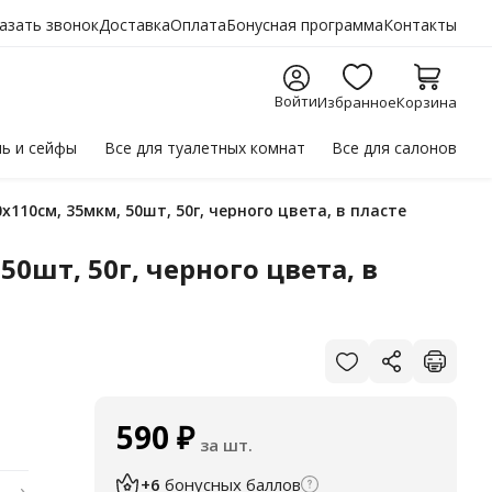
азать звонок
Доставка
Оплата
Бонусная программа
Контакты
Войти
Избранное
Корзина
ль
и сейфы
Все для
туалетных комнат
Все для
салонов
110см, 35мкм, 50шт, 50г, черного цвета, в пласте
0шт, 50г, черного цвета, в
590
₽
за шт.
+6
бонусных баллов