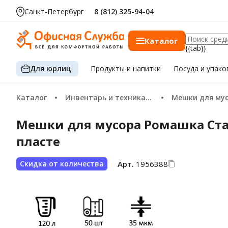
Санкт-Петербург
8 (812) 325-94-04
Каталог
{{tab}}
Для юрлиц
Продукты
и напитки
Посуда
и упако
Каталог
Инвентарь и техника для уборки
Мешки для му
Мешки для мусора Ромашка Станд
пласте
Арт.
1956388
Скидка от количества