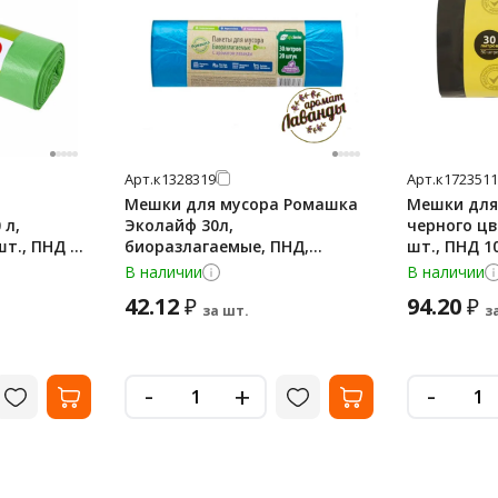
Арт.
к1328319
Арт.
к1723511
Мешки для мусора Ромашка
Мешки для 
 л,
Эколайф 30л,
черного цв
шт., ПНД 15
биоразлагаемые, ПНД,
шт., ПНД 10
БАША,
50х57.5см, 6мкм, 20шт, синие,
РОМАШКА П
В наличии
В наличии
в рулоне
42.12
94.20
₽
₽
за шт.
з
-
-
+