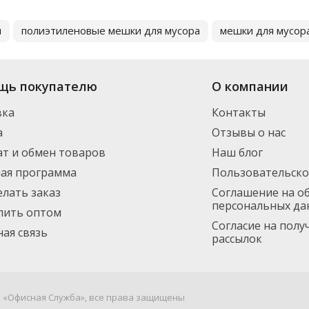
и
полиэтиленовые мешки для мусора
мешки для мусор
щь покупателю
О компании
вка
Контакты
а
Отзывы о нас
т и обмен товаров
Наш блог
ная программа
Пользовательско
елать заказ
Соглашение на о
персональных да
пить оптом
Согласие на пол
ая связь
рассылок
я «Офисная Служба», все права защищены