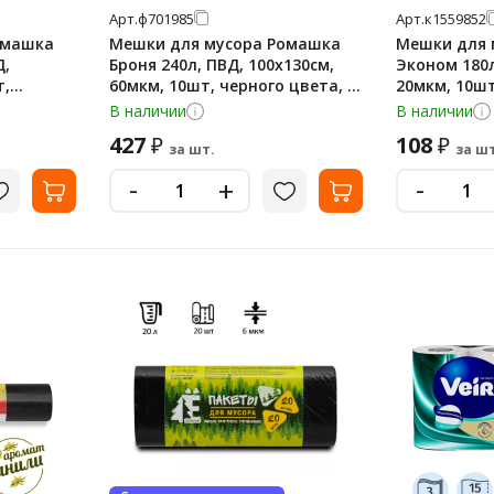
Арт.
ф701985
Арт.
к1559852
омашка
Мешки для мусора Ромашка
Мешки для 
Д,
Броня 240л, ПВД, 100х130см,
Эконом 180л
т,
60мкм, 10шт, черного цвета, в
20мкм, 10шт
оне
рулоне
рулоне
В наличии
В наличии
427
108
₽
₽
за шт.
за шт
-
-
+