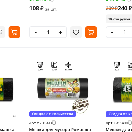
108
240
₽
₽
289
₽
за шт.
30
₽
за рулон
-
-
+
Скидка от количества
Скидка от к
Арт.
ф701993
Арт.
1955408
омашка
Мешки для мусора Ромашка
Мешки для 