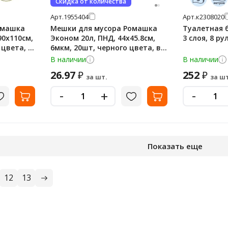
Скидка от количества
Арт.
1955404
Арт.
к2308020
омашка
Мешки для мусора Ромашка
Туалетная б
90х110см,
Эконом 20л, ПНД, 44х45.8см,
3 слоя, 8 ру
 цвета, в
6мкм, 20шт, черного цвета, в
рулоне, в рулоне
В наличии
В наличии
26.97
252
₽
₽
за шт.
за шт
-
-
+
Показать еще
12
13