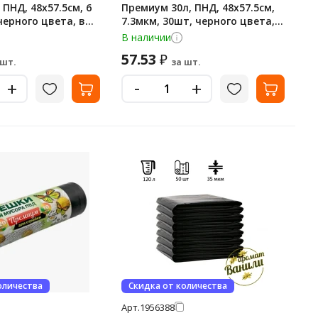
 ПНД, 48х57.5см, 6
Премиум 30л, ПНД, 48х57.5см,
черного цвета, в
7.3мкм, 30шт, черного цвета, в
рулоне, в рулоне
В наличии
57.53
₽
 шт.
за шт.
-
+
+
оличества
Скидка от количества
Арт.
1956388