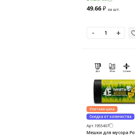
49.66
₽
за шт.
-
+
Улетная цена
Скидка от количества
Арт.
1955407
Мешки для мусора Р