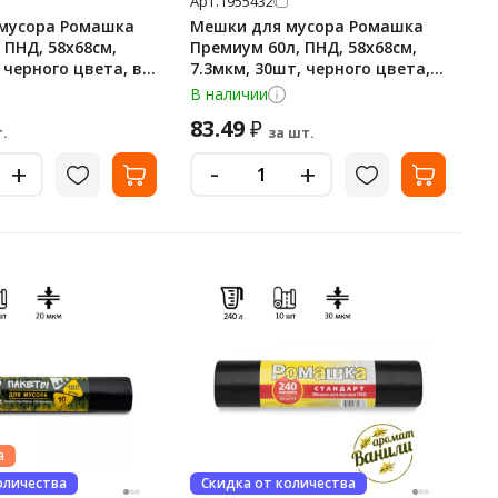
Арт.
1955432
мусора Ромашка
Мешки для мусора Ромашка
 ПНД, 58х68см,
Премиум 60л, ПНД, 58х68см,
 черного цвета, в
7.3мкм, 30шт, черного цвета, в
рулоне
В наличии
83.49
₽
.
за шт.
-
+
+
а
оличества
Скидка от количества