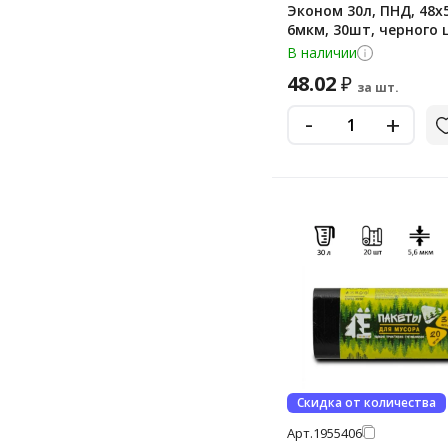
Эконом 30л, ПНД, 48х5
6мкм, 30шт, черного 
рулоне
В наличии
48.02
₽
за шт.
-
+
Скидка от количества
Арт.
1955406