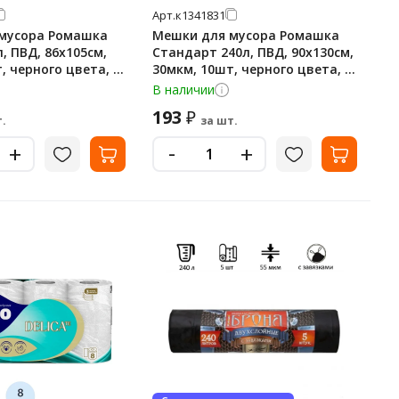
Арт.
к1341831
мусора Ромашка
Мешки для мусора Ромашка
, ПВД, 86х105см,
Стандарт 240л, ПВД, 90х130см,
, черного цвета, в
30мкм, 10шт, черного цвета, в
рулоне
В наличии
193
₽
.
за шт.
-
+
+