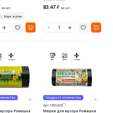
83.47
₽
за шт.
за шт.
|
8 рул. в упак.
-
+
+
оличества
Скидка от количества
Арт.
1955429
мусора Ромашка
Мешки для мусора Ромашка