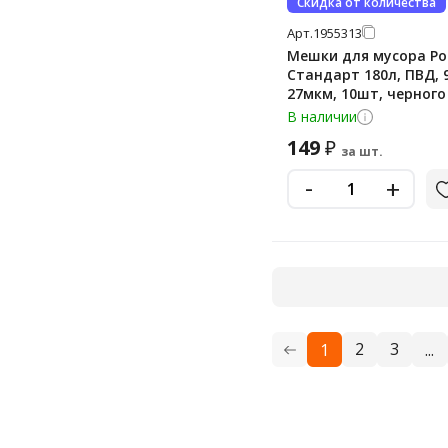
Скидка от количества
Арт.
1955313
Мешки для мусора Р
Стандарт 180л, ПВД, 
27мкм, 10шт, черного
рулоне
В наличии
149
₽
за шт.
-
+
2
3
1
...