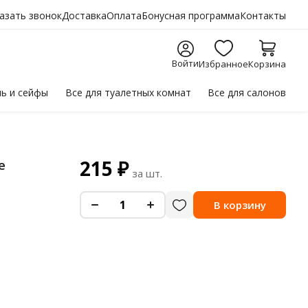
азать звонок
Доставка
Оплата
Бонусная программа
Контакты
Войти
Избранное
Корзина
ль
и сейфы
Все для
туалетных комнат
Все для
салонов
215
₽
е
за шт.
-
+
В корзину