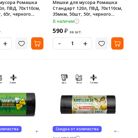
мусора Ромашка
Мешки для мусора Ромашка
л, ПВД, 70х110см,
Стандарт 120л, ПВД, 70х110см,
, 65г, черного
35мкм, 50шт, 50г, черного
лоне
цвета, в пласте
В наличии
590
₽
.
за шт.
-
+
+
оличества
Скидка от количества