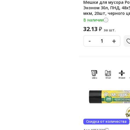
Мешки для мусора Р
Эконом 30л, ПНД, 48х5
мкм, 20шт, черного ц
рулоне
В наличии
32.13
₽
за шт.
-
+
Скидка от количества