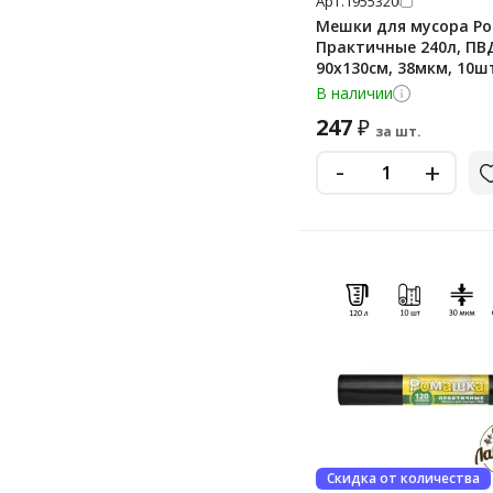
Арт.
1955320
Мешки для мусора Р
Практичные 240л, ПВ
90х130см, 38мкм, 10ш
черного цвета, в рул
В наличии
247
₽
за шт.
-
+
Скидка от количества