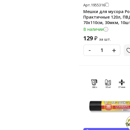
Арт.
1955316
Мешки для мусора Р
Практичные 120л, ПВ
70х110см, 30мкм, 10ш
черного цвета, в рул
В наличии
129
₽
за шт.
-
+