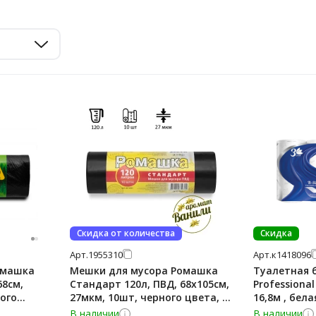
Скидка от количества
Скидка
Арт.
1955310
Арт.
к1418096
омашка
Мешки для мусора Ромашка
Туалетная б
68см,
Стандарт 120л, ПВД, 68х105см,
Professional
ного
27мкм, 10шт, черного цвета, в
16,8м , бела
рулоне
В наличии
В наличии