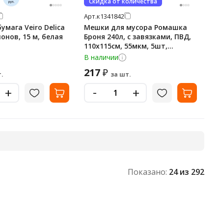
Скидка от количества
Арт.
к1341842
умага Veiro Delica
Мешки для мусора Ромашка
лонов, 15 м, белая
Броня 240л, с завязками, ПВД,
110х115см, 55мкм, 5шт,
черного цвета, в рулоне
В наличии
217
₽
.
за шт.
-
+
+
Показано:
24
из 292