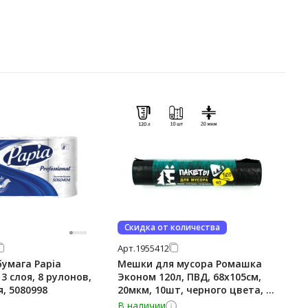
Скидка от количества
Арт.
1955412
умага Papia
Мешки для мусора Ромашка
 3 слоя, 8 рулонов,
Эконом 120л, ПВД, 68х105см,
я, 5080998
20мкм, 10шт, черного цвета, в
рулоне
В наличии