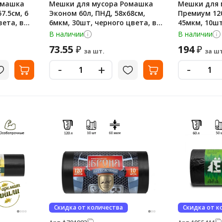
омашка
Мешки для мусора Ромашка
Мешки для 
7.5см, 6
Эконом 60л, ПНД, 58х68см,
Премиум 120
вета, в
6мкм, 30шт, черного цвета, в
45мкм, 10шт
рулоне
цвета, в ру
В наличии
В наличии
73.55
194
₽
₽
за шт.
за шт
-
-
+
Скидка от количества
Скидка от к