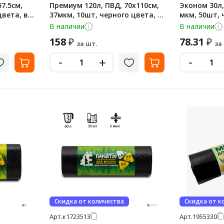
7.5см,
Премиум 120л, ПВД, 70х110см,
Эконом 30л,
цвета, в
37мкм, 10шт, черного цвета, в
мкм, 50шт, 
рулоне
рулоне
В наличии
В наличии
158
78.31
₽
₽
за шт.
за
-
-
+
Скидка от количества
Скидка от к
Арт.
к1723513
Арт.
1955330