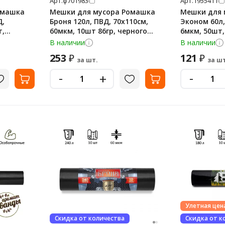
Арт.
ф701983
Арт.
1955411
омашка
Мешки для мусора Ромашка
Мешки для 
Д,
Броня 120л, ПВД, 70х110см,
Эконом 60л,
т,
60мкм, 10шт 86гр, черного
6мкм, 50шт,
оне
цвета, в рулоне
рулоне
В наличии
В наличии
253
121
₽
₽
за шт.
за шт
-
-
+
Улетная цен
Скидка от количества
Скидка от к