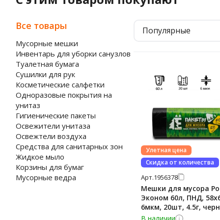
Все товары
Популярные
Мусорные мешки
Инвентарь для уборки санузлов
Туалетная бумага
Сушилки для рук
Косметические салфетки
Одноразовые покрытия на
унитаз
Гигиенические пакеты
Освежители унитаза
Освежтели воздуха
Средства для санитарных зон
Улетная цена
Жидкое мыло
Скидка от количества
Корзины для бумаг
Мусорные ведра
Арт.
1956378
Мешки для мусора Р
Эконом 60л, ПНД, 58х
6мкм, 20шт, 4.5г, чер
цвета, в рулоне
В наличии