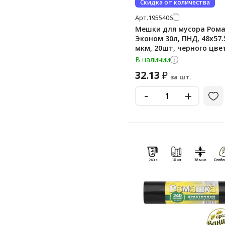
Скидка от количества
Арт.
1955406
Мешки для мусора Ром
Эконом 30л, ПНД, 48х57.
мкм, 20шт, черного цвет
рулоне
В наличии
32.13
₽
за шт.
-
+