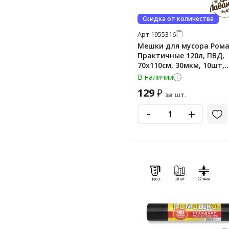
Скидка от количества
Арт.
1955316
Мешки для мусора Ром
Практичные 120л, ПВД,
70х110см, 30мкм, 10шт,
черного цвета, в рулон
В наличии
129
₽
за шт.
-
+