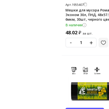
Арт.
1955407
Мешки для мусора Ром
Эконом 30л, ПНД, 48х57.
6мкм, 30шт, черного цве
рулоне
В наличии
48.02
₽
за шт.
-
+