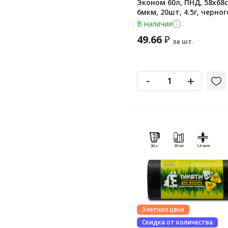
Эконом 60л, ПНД, 58х68с
6мкм, 20шт, 4.5г, черног
цвета, в рулоне
В наличии
49.66
₽
за шт.
-
+
Улетная цена
Скидка от количества