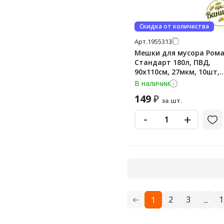
Скидка от количества
Арт.
1955313
Мешки для мусора Ром
Стандарт 180л, ПВД,
90х110см, 27мкм, 10шт,
черного цвета, в рулон
В наличии
149
₽
за шт.
-
+
2
3
1
1
...