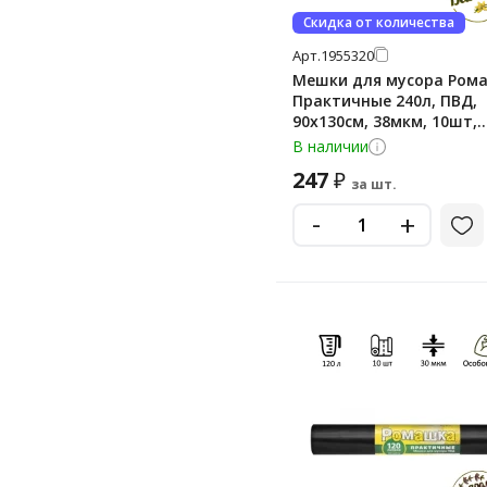
Скидка от количества
Арт.
1955320
Мешки для мусора Ром
Практичные 240л, ПВД,
90х130см, 38мкм, 10шт,
черного цвета, в рулон
В наличии
247
₽
за шт.
-
+