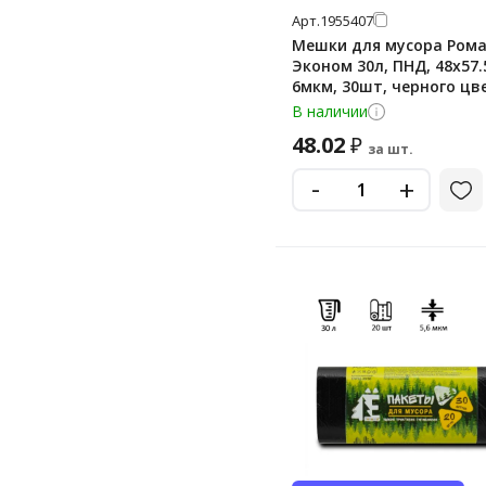
Арт.
1955407
Мешки для мусора Ром
Эконом 30л, ПНД, 48х57.
6мкм, 30шт, черного цве
рулоне
В наличии
48.02
₽
за шт.
-
+