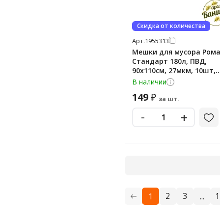
Скидка от количества
Арт.
1955313
Мешки для мусора Ром
Стандарт 180л, ПВД,
90х110см, 27мкм, 10шт,
черного цвета, в рулон
В наличии
149
₽
за шт.
-
+
2
3
1
1
...