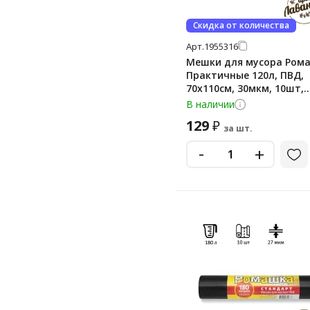
Скидка от количества
Арт.
1955316
Мешки для мусора Ром
Практичные 120л, ПВД,
70х110см, 30мкм, 10шт,
черного цвета, в рулон
В наличии
129
₽
за шт.
-
+