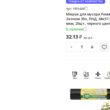
Скидка от количества
Арт.
1955406
Мешки для мусора Ром
Эконом 30л, ПНД, 48х57.
мкм, 20шт, черного цвет
рулоне
В наличии
32.13
₽
за шт.
-
+