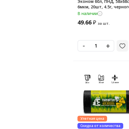
Эконом 60л, ПНД, 58х68с
6мкм, 20шт, 4.5г, черног
цвета, в рулоне
В наличии
49.66
₽
за шт.
-
+
Улетная цена
Скидка от количества