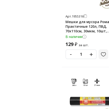
Арт.
1955316
Мешки для мусора Ром
Практичные 120л, ПВД,
70х110см, 30мкм, 10шт,
черного цвета, в рулон
В наличии
129
₽
за шт.
-
+