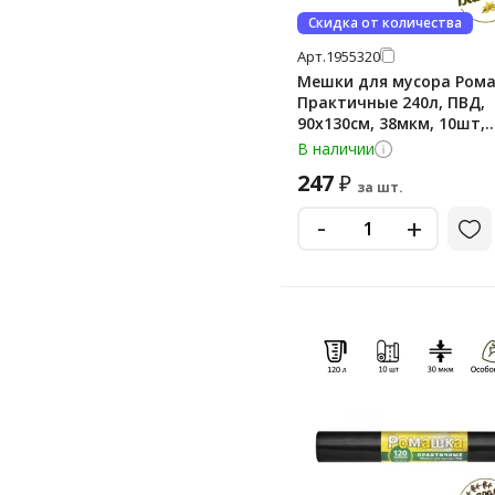
Скидка от количества
Арт.
1955320
Мешки для мусора Ром
Практичные 240л, ПВД,
90х130см, 38мкм, 10шт,
черного цвета, в рулон
В наличии
247
₽
за шт.
-
+