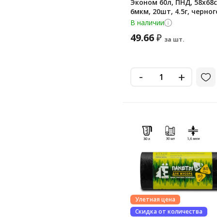
Эконом 60л, ПНД, 58х68с
6мкм, 20шт, 4.5г, черног
цвета, в рулоне
В наличии
49.66
₽
за шт.
-
+
Улетная цена
Скидка от количества