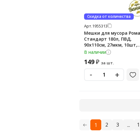
Скидка от количества
Арт.
1955313
Мешки для мусора Ром
Стандарт 180л, ПВД,
90х110см, 27мкм, 10шт,
черного цвета, в рулон
В наличии
149
₽
за шт.
-
+
2
3
1
1
...