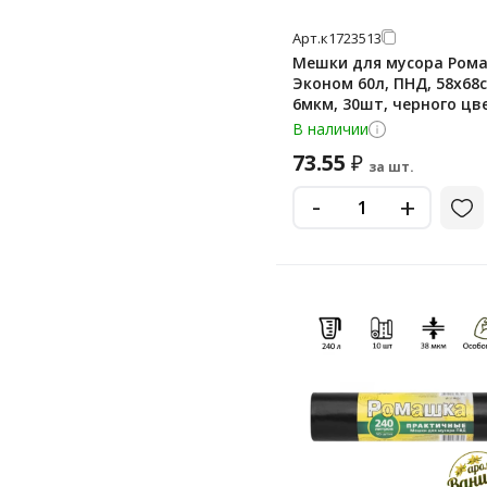
Арт.
к1723513
Мешки для мусора Ром
Эконом 60л, ПНД, 58х68с
6мкм, 30шт, черного цве
рулоне
В наличии
73.55
₽
за шт.
-
+