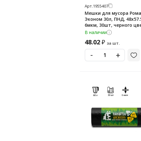
Арт.
1955407
Мешки для мусора Ром
Эконом 30л, ПНД, 48х57.
6мкм, 30шт, черного цве
рулоне
В наличии
48.02
₽
за шт.
-
+