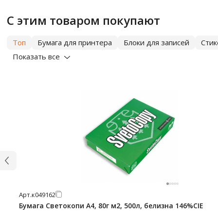
С этим товаром покупают
Топ
Бумага для принтера
Блоки для записей
Сти
Показать все
Арт.
к049162
Бумага Светокопи А4, 80г м2, 500л, белизна 146%CIE