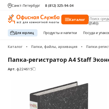
Санкт-Петербург
8 (812) 325-94-04
Каталог
{{tab}}
Для юрлиц
Продукты
и напитки
Посуда
и упако
Каталог
Папки, файлы, архивация
Папки-реги
Папка-регистратор А4 Staff Эко
Арт.
ф224615