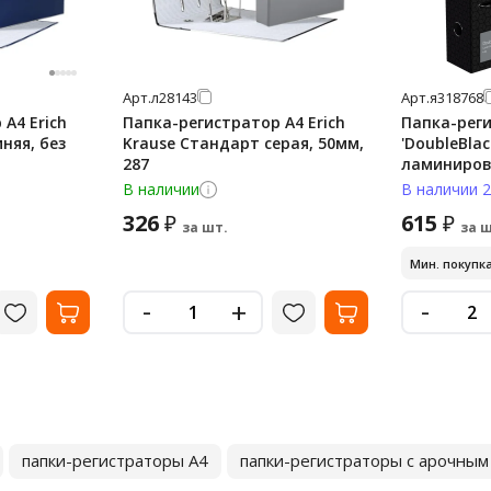
Арт.
л28143
Арт.
я318768
А4 Erich
Папка-регистратор А4 Erich
Папка-реги
няя, без
Krause Стандарт серая, 50мм,
'DoubleBlac
287
ламинирова
рисунком
В наличии
В наличии 2
326
615
₽
₽
за шт.
за ш
Мин. покупка
-
-
+
папки-регистраторы А4
папки-регистраторы с арочны