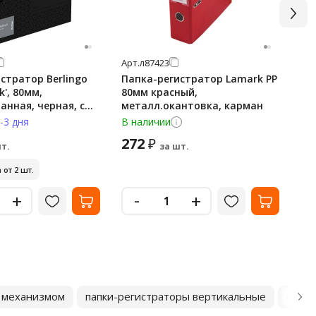
Арт.
л87423
Арт
стратор Berlingo
Папка-регистратор Lamark PP
Па
k', 80мм,
80мм красный,
'Би
нная, черная, с
металл.окантовка, карман
ка
ме
-3 дня
В наличии
В н
272
3
₽
т.
за шт.
 от 2 шт.
Ми
-
+
+
м механизмом
папки-регистраторы вертикальные
папки