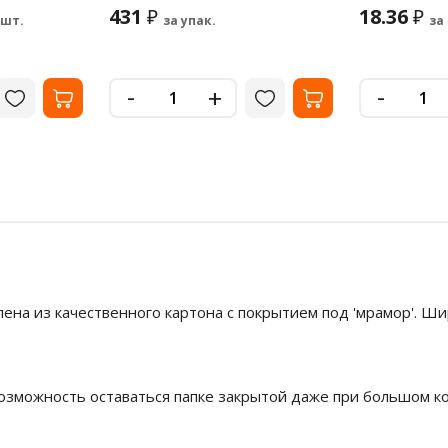
431
18.36
₽
₽
 шт.
за упак.
за
-
-
+
ена из качественного картона с покрытием под 'мрамор'. Ши
зможность оставаться папке закрытой даже при большом к