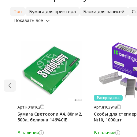
Топ
Бумага для принтера
Блоки для записей
С
Показать все
Распродажа
Арт.
к049162
Арт.
я103948
Бумага Светокопи А4, 80г м2,
Скобы для степлера
500л, белизна 146%CIE
№10, 1000шт
В наличии
В наличии