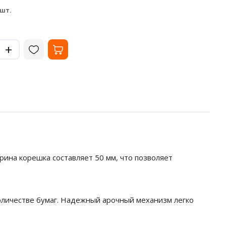
33.02
35
₽
 шт.
за шт.
-
-
+
+
рина корешка составляет 50 мм, что позволяет
оличестве бумаг. Надежный арочный механизм легко