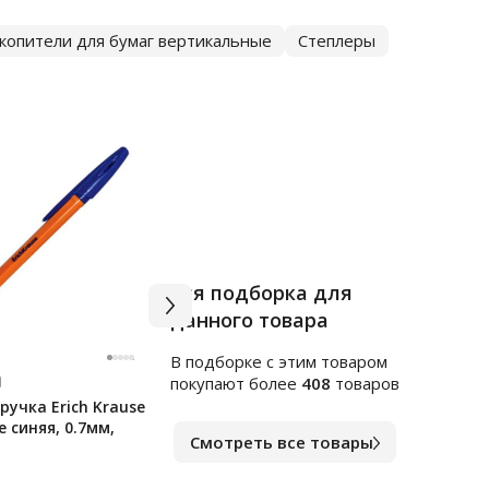
копители для бумаг вертикальные
Степлеры
Вся подборка для
данного товара
В подборке c этим товаром
Арт.
я255248
Арт.
ф
покупают более
408
товаров
учка Erich Krause
Клейкие закладки
Блок
e синяя, 0.7мм,
пластиковые Officespace
непр
Смотреть все товары
45х12мм, 5цветов по 20
цвет
листов
В наличии
В на