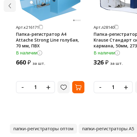
Арт.
к216171
Арт.
л28140
Папка-регистратор А4
Папка-регистратор 
Attache Strong Line голубая,
Krause Стандарт си
70 мм, ПВХ
кармана, 50мм, 273
В наличии
В наличии
660
326
₽
₽
за шт.
за шт.
-
-
+
+
папки-регистраторы оптом
папки-регистраторы А5