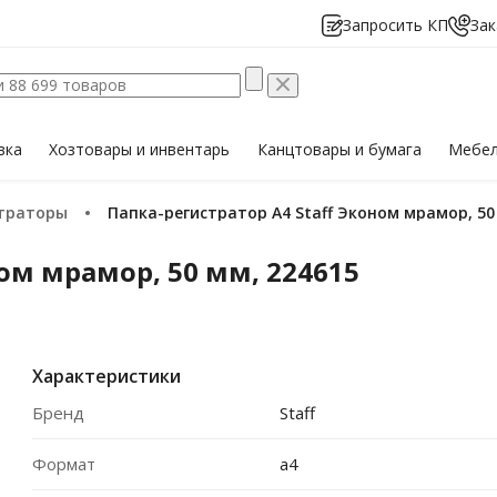
Запросить КП
Зак
вка
Хозтовары
и инвентарь
Канцтовары
и бумага
Мебе
страторы
Папка-регистратор А4 Staff Эконом мрамор, 50
ном мрамор, 50 мм, 224615
Характеристики
Бренд
Staff
Формат
a4