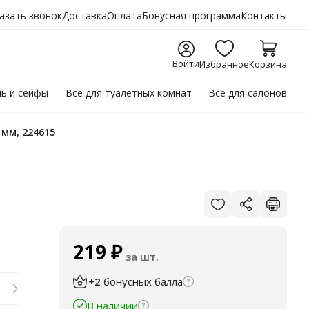
азать звонок
Доставка
Оплата
Бонусная программа
Контакты
Войти
Избранное
Корзина
ль
и сейфы
Все для
туалетных комнат
Все для
салонов
 мм, 224615
219
₽
за шт.
+2
бонусных балла
В наличии