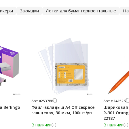
тикеры
Закладки
Лотки для бумаг горизонтальные
На
Арт.
я253788
Арт.
ф141526
 Berlingo
Файл-вкладыш А4 Officespace
Шариковая р
глянцевая, 30 мкм, 100шт/уп
R-301 Orang
22187
В наличии
В наличии