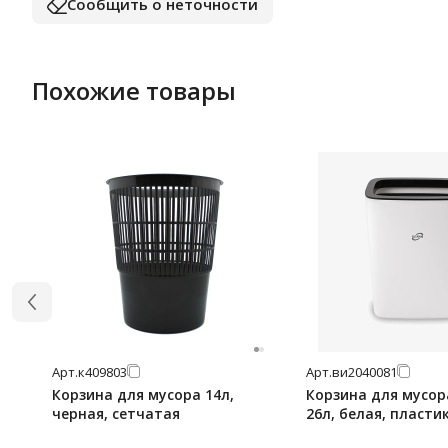
Сообщить о неточности
Похожие товары
Арт.
к409803
Арт.
ви2040081
Корзина для мусора 14л,
Корзина для мусо
черная, сетчатая
26л, белая, пластик