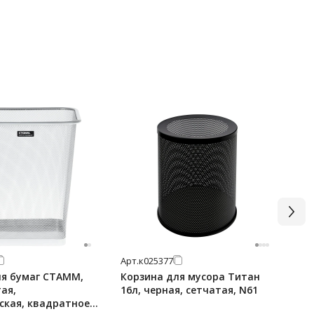
Арт.
к025377
Арт
ля бумаг СТАММ,
Корзина для мусора Титан
Ко
тая,
16л, черная, сетчатая, N61
зе
ская, квадратное
де