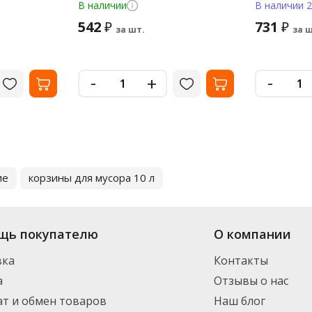
основание,
В наличии
В наличии 2
542
731
₽
₽
за шт.
за ш
-
-
+
ие
корзины для мусора 10 л
щь покупателю
О компании
вка
Контакты
а
Отзывы о нас
т и обмен товаров
Наш блог