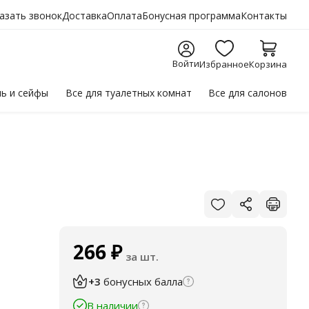
азать звонок
Доставка
Оплата
Бонусная программа
Контакты
Войти
Избранное
Корзина
ль
и сейфы
Все для
туалетных комнат
Все для
салонов
266
₽
за шт.
+3
бонусных балла
В наличии