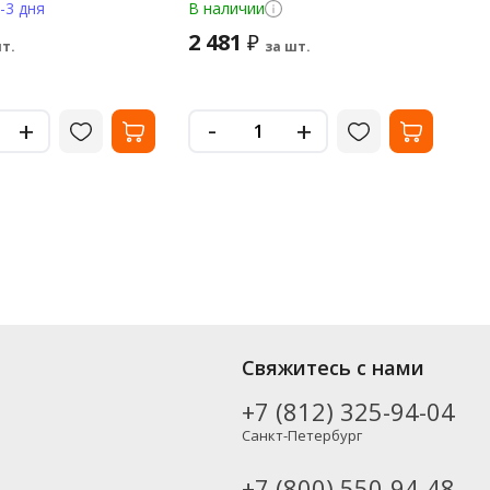
 серебристая
-3 дня
В наличии
В 
2 481
3 
₽
т.
за шт.
-
+
+
Свяжитесь с нами
+7 (812) 325-94-04
Санкт-Петербург
+7 (800) 550-94-48