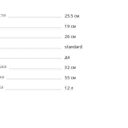
сти
25.5 см
19 см
26 см
standard
да
шка
32 см
ка
55 см
ка
12 л