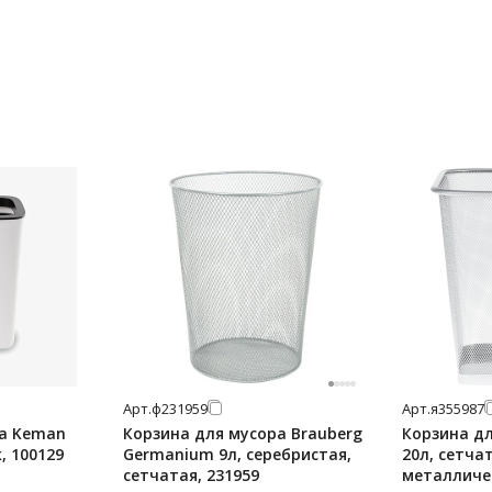
Арт.
ф231959
Арт.
я355987
ра Keman
Корзина для мусора Brauberg
Корзина д
, 100129
Germanium 9л, серебристая,
20л, сетча
сетчатая, 231959
металличе