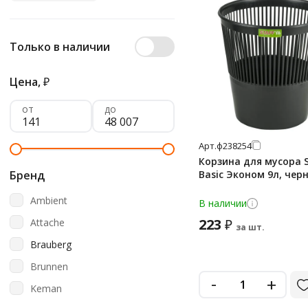
Только в наличии
Цена,
₽
от
до
Арт.
ф238254
Корзина для мусора S
Бренд
Basic Эконом 9л, чер
Ambient
В наличии
223
Attache
₽
за шт.
Brauberg
Brunnen
-
+
Keman