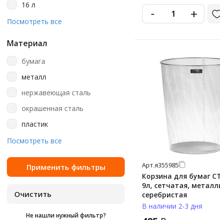
16 л
-
+
17 л
Посмотреть все
18 л
Материал
19 л
бумага
20 л
металл
23 л
нержавеющая сталь
26 л
окрашенная сталь
30 л
пластик
50 л
сталь
Посмотреть все
6 л
ударопрочный пластик
7 л
Арт.
я355985
Корзина для бумаг 
9 л
9л, сетчатая, металл
9.6 л
серебристая
В наличии 2-3 дня
Не нашли нужный фильтр?