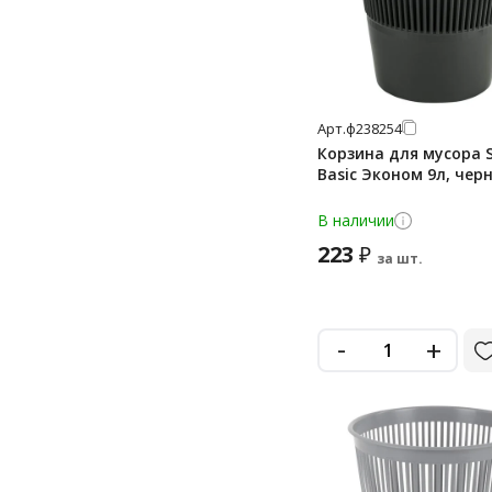
Арт.
ф238254
Корзина для мусора S
Basic Эконом 9л, чер
В наличии
223
₽
за шт.
-
+