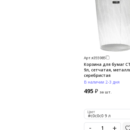
Арт.
я355985
Корзина для бумаг 
9л, сетчатая, металл
серебристая
В наличии 2-3 дня
495
₽
за шт.
Цвет
#c0c0c0 9 л
-
+