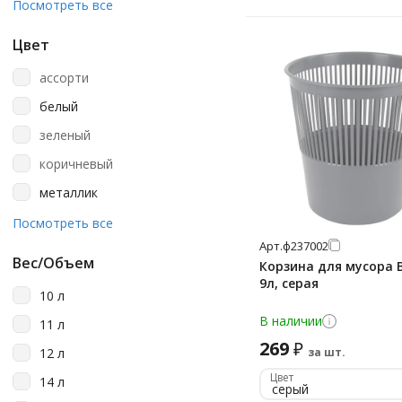
Laima
Посмотреть все
Lime
Цвет
Luscan
ассорти
Merida
белый
Nofer
зеленый
Officeclean
коричневый
Staff
металлик
Бытпласт
оранжевый
Посмотреть все
Оскол-Пласт
Арт.
ф237002
серебристый
Стамм
Вес/Объем
Корзина для мусора 
серый
9л, серая
Титан
10 л
черный
В наличии
11 л
269
₽
12 л
за шт.
Цвет
14 л
серый