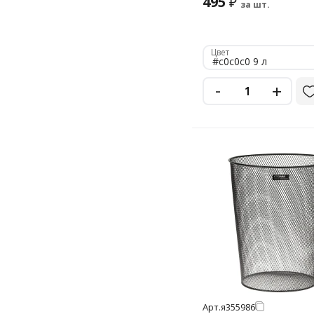
495
₽
за шт.
Цвет
#c0c0c0 9 л
-
+
Арт.
я355986