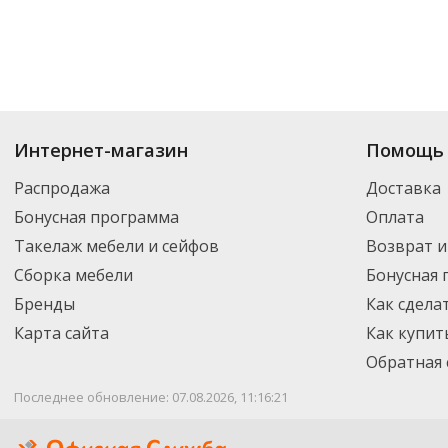
Купить
Корзины для бумаг
по цене от 141
₽
до 48 007
₽
. В ассортименте
Интернет-магазин
Помощь 
Вы можете выбрать нужный товар и добавить его в корзину для дальней
партнерской транспортной компанией DPD. Для постоянных клиентов -
Распродажа
Доставка
Бонусная программа
Оплата
Такелаж мебели и сейфов
Возврат и
Сборка мебели
Бонусная
Бренды
Как сдела
Карта сайта
Как купит
Обратная 
Последнее обновление: 07.08.2026, 11:16:21