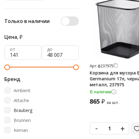
Только в наличии
Цена,
₽
от
до
Арт.
ф237975
Корзина для мусора 
Бренд
Germanium 17л, черн
металл, 237975
Ambient
В наличии
865
Attache
₽
за шт.
Brauberg
Brunnen
-
+
Keman