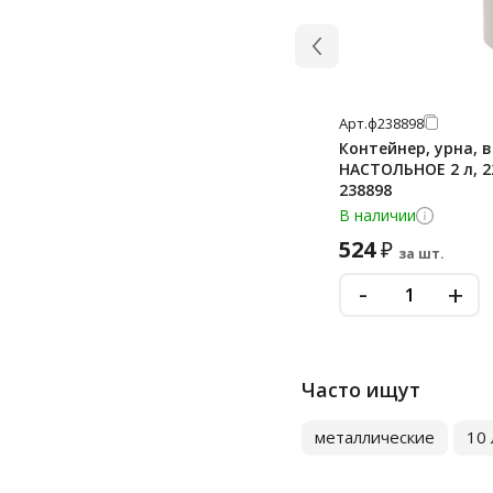
Арт.
ф238898
Контейнер, урна, 
НАСТОЛЬНОЕ 2 л, 2
238898
В наличии
524
₽
за шт.
-
+
Часто ищут
металлические
10