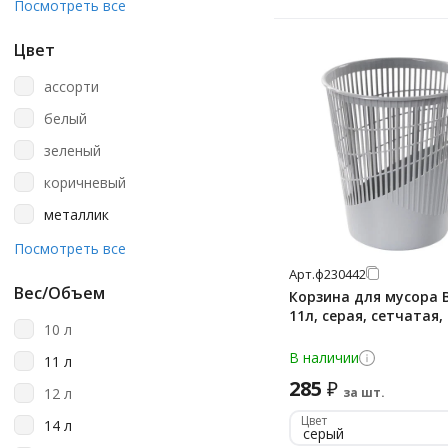
Laima
Посмотреть все
Lime
Цвет
Luscan
ассорти
Merida
белый
Nofer
зеленый
Officeclean
коричневый
Staff
металлик
Бытпласт
оранжевый
Посмотреть все
Оскол-Пласт
Арт.
ф230442
серебристый
Стамм
Вес/Объем
Корзина для мусора 
серый
11л, серая, сетчатая,
Титан
10 л
черный
В наличии
11 л
285
₽
12 л
за шт.
Цвет
14 л
серый