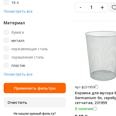
16 л
-
+
17 л
Посмотреть все
18 л
Материал
19 л
бумага
20 л
металл
23 л
нержавеющая сталь
26 л
окрашенная сталь
30 л
пластик
50 л
сталь
Посмотреть все
6 л
ударопрочный пластик
7 л
Арт.
ф231959
Корзина для мусора 
9 л
Germanium 9л, сереб
9.6 л
сетчатая, 231959
В наличии
Не нашли нужный фильтр?