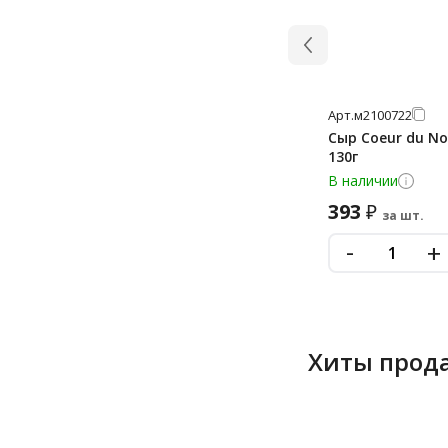
Арт.
м2100722
Сыр Coeur du N
130г
В наличии
393
₽
за шт.
-
+
Хиты прод