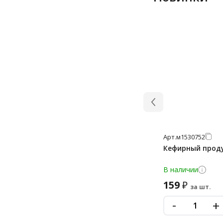
Арт.
м1530752
Кефирный продук
В наличии
159
₽
за шт.
-
+