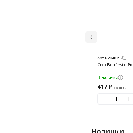
Арт.
м2048397
Сыр Bonfesto Ри
В наличии
417
₽
за шт.
-
+
Новинки