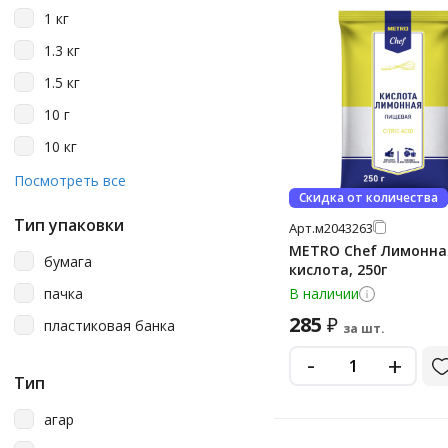
1 кг
Garnec
1.3 кг
Horeca
1.5 кг
Le 5 Stagioni
10 г
Makfa
10 кг
Mamma Mia Pizza
100 г
Посмотреть все
Metro Chef
Скидка от количества
10000
Molino Grassi
Тип упаковки
Арт.
м2043263
11
METRO Chef Лимонна
Mondamin
бумага
кислота, 250г
11 г
Narmak
пачка
В наличии
110 г
Nordic
285
₽
пластиковая банка
за шт.
12
Saf-Instant
-
+
12 г
Тип
Saf-Moment
120
Snaq Fabriq
агар
120 г
To Be Determined