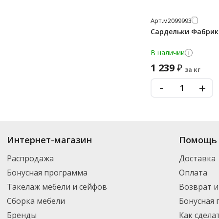
Арт.
м2099993
Сардельки Фабрика
В наличии
1 239
₽
за кг
-
+
Купить
Мука, все для выпечки
по цене от 10.09
₽
до 23 713
₽
. В ассортим
Интернет-магазин
Помощь 
новинки. Вы можете выбрать нужный товар и добавить его в корзину дл
России – партнерской транспортной компанией DPD. Для постоянных кл
Распродажа
Доставка
Бонусная программа
Оплата
Такелаж мебели и сейфов
Возврат и
Сборка мебели
Бонусная
Бренды
Как сдела