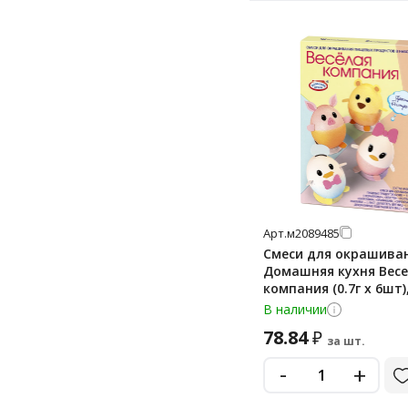
50
50 г
500 г
500 мл
52
6
6 г
60
Арт.
м2089485
60 г
Смеси для окрашива
Домашняя кухня Вес
600 г
компания (0.7г x 6шт),
64 г
В наличии
78.84
₽
650 г
за шт.
650 мл
-
+
7