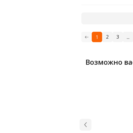
7 г
70
8
8 г
2
3
1
...
80 г
90 г
Возможно ва