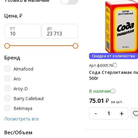
Только в наличии
Цена,
₽
от
до
Скидка от количества
Бренд
Арт.
ф600576
Almafood
Сода Стерлитамак п
500г
Aro
Aroy-D
В наличии
Barry Callebaut
75.01
₽
за шт.
Bekmaya
-
+
Dr Oetker
Посмотреть все
DrBakers
Вес/Объем
Fine Life