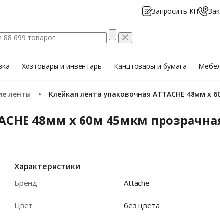
Запросить КП
Зак
вка
Хозтовары
и инвентарь
Канцтовары
и бумага
Мебе
кие ленты
Клейкая лента упаковочная ATTACHE 48мм х 6
ACHE 48мм х 60м 45мкм прозрачная
Характеристики
Бренд
Attache
Цвет
без цвета