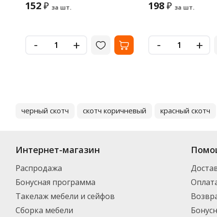
152
198
₽
₽
за шт.
за шт.
-
-
+
+
черный скотч
скотч коричневый
красный скотч
Интернет-магазин
Помо
Распродажа
Доста
Бонусная программа
Оплат
Такелаж мебели и сейфов
Возвра
Сборка мебели
Бонус