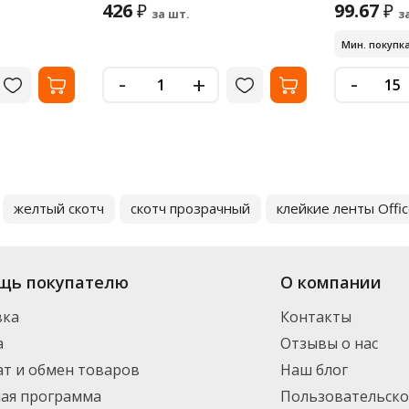
426
99.67
₽
₽
за шт.
з
Мин. покупка
-
-
+
желтый скотч
скотч прозрачный
клейкие ленты Offi
щь покупателю
О компании
вка
Контакты
а
Отзывы о нас
т и обмен товаров
Наш блог
ная программа
Пользовательско