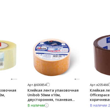
Арт.
ф600854
Арт.
я205466
ковочная
Клейкая лента упаковочная
Клейкая л
2м,
Unibob 50мм х10м,
Officespac
двусторонняя, тканевая
коричнева
основа
В наличии
В наличии 2