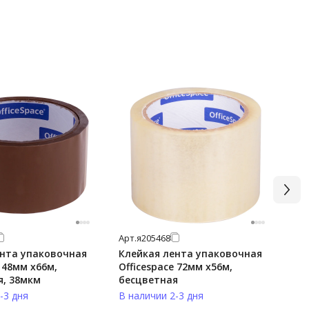
Арт.
я205468
Арт
ента упаковочная
Клейкая лента упаковочная
Кл
e 48мм x66м,
Officespace 72мм x56м,
8м
я, 38мкм
бесцветная
-3 дня
В наличии 2-3 дня
В н