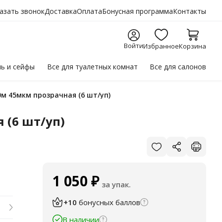
азать звонок
Доставка
Оплата
Бонусная программа
Контакты
Войти
Избранное
Корзина
ль
и сейфы
Все для
туалетных комнат
Все для
салонов
0м 45мкм прозрачная (6 шт/уп)
 (6 шт/уп)
1 050
₽
за упак.
+10
бонусных баллов
В наличии