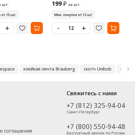
199
3
₽
а шт.
за шт.
 от 15 шт.
Мин. покупка от 12 шт.
Ми
-
+
+
cespace
клейкая лента Brauberg
скотч Unibob
скотч 
Свяжитесь с нами
+7 (812) 325-94-04
Санкт-Петербург
+7 (800) 550-94-48
е соглашение
Бесплатный звонок по России