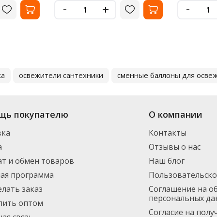
-
-
+
ха
освежители сантехники
сменные баллоны для освеж
щь покупателю
О компании
вка
Контакты
а
Отзывы о нас
т и обмен товаров
Наш блог
ная программа
Пользовательско
елать заказ
Соглашение на о
персональных да
пить оптом
Согласие на пол
ая связь