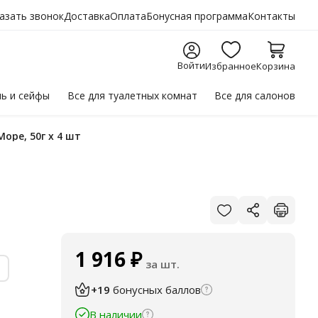
азать звонок
Доставка
Оплата
Бонусная программа
Контакты
Войти
Избранное
Корзина
ль
и сейфы
Все для
туалетных комнат
Все для
салонов
Море, 50г х 4 шт
1 916
₽
за шт.
+19
бонусных баллов
В наличии