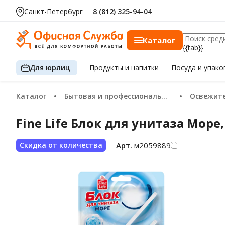
Санкт-Петербург
8 (812) 325-94-04
Каталог
{{tab}}
Для юрлиц
Продукты
и напитки
Посуда
и упако
Каталог
Бытовая и профессиональная химия
Освежит
Fine Life Блок для унитаза Море,
Арт.
м2059889
Скидка от количества