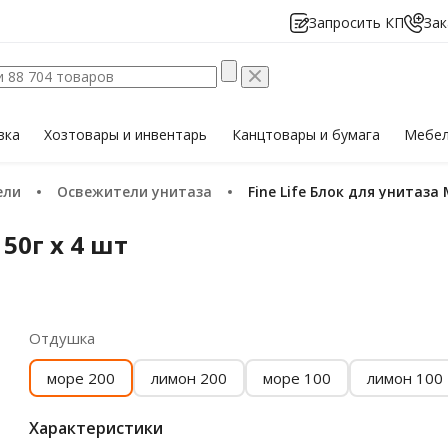
Запросить КП
Зак
вка
Хозтовары
и инвентарь
Канцтовары
и бумага
Мебе
ели
Освежители унитаза
Fine Life Блок для унитаза 
 50г х 4 шт
Отдушка
море 200
лимон 200
море 100
лимон 100
Характеристики