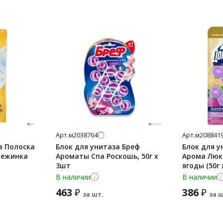
Арт.
м2038764
Арт.
м208841
а Полоска
Блок для унитаза Бреф
Блок для у
вежинка
Ароматы Спа Роскошь, 50г x
Арома Люкс
3шт
ягоды (50г 
В наличии
В наличии
463
386
₽
₽
за шт.
за ш