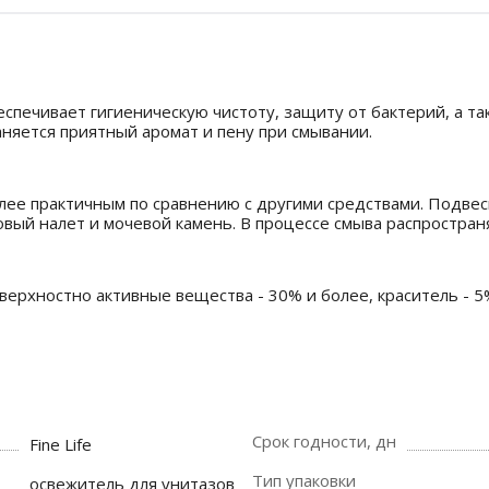
беспечивает гигиеническую чистоту, защиту от бактерий, а 
аняется приятный аромат и пену при смывании.
олее практичным по сравнению с другими средствами. Подвес
овый налет и мочевой камень. В процессе смыва распростран
оверхностно активные вещества - 30% и более, краситель - 
Срок годности, дн
Fine Life
Тип упаковки
освежитель для унитазов