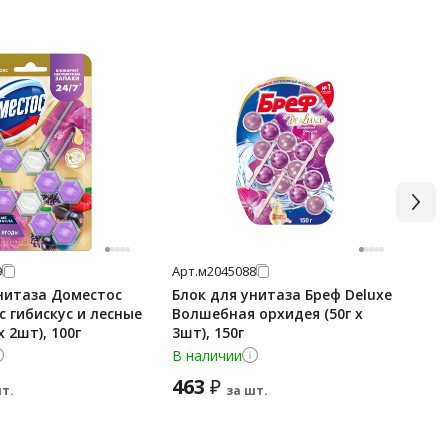
9
Арт.
м2045088
Арт
нитаза Доместос
Блок для унитаза Бреф Deluxe
Ос
 гибискус и лесные
Волшебная орхидея (50г x
бл
x 2шт), 100г
3шт), 150г
В наличии
В 
463
61
₽
т.
за шт.