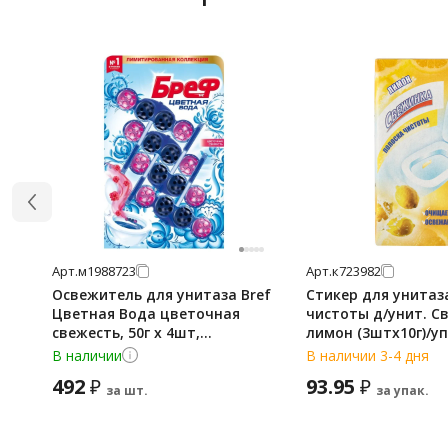
Арт.
м1988723
Арт.
к723982
Освежитель для унитаза Bref
Стикер для унитаз
Цветная Вода цветочная
чистоты д/унит. С
свежесть, 50г х 4шт,
лимон (3штх10г)/уп
подвесной блок
В наличии
В наличии 3-4 дня
492
93.95
₽
₽
за шт.
за упак.