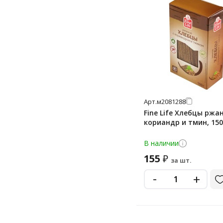
454
480
50
50 г
500 г
500 мл
Арт.
м2081288
530 г
Fine Life Хлебцы ржа
60
кориандр и тмин, 150
60 л
В наличии
65
155
₽
за шт.
680
-
+
680 г
70
75