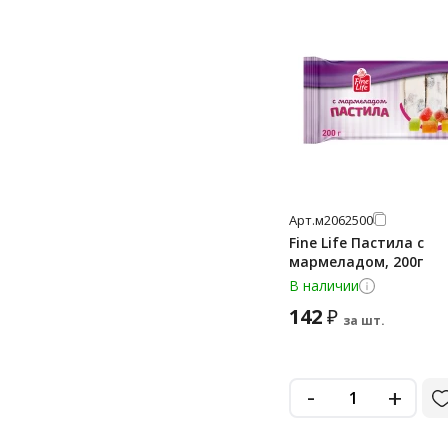
90
900
Арт.
м2062500
Fine Life Пастила с
мармеладом, 200г
В наличии
142
₽
за шт.
-
+