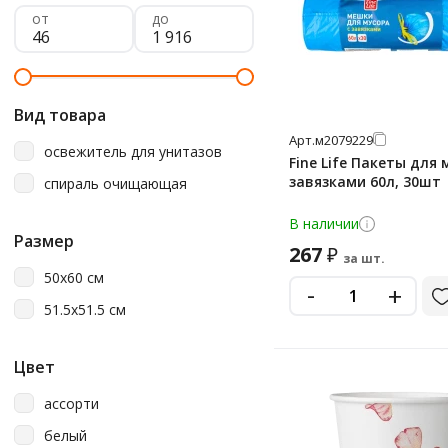
от
до
Вид товара
Арт.
м2079229
освежитель для унитазов
Fine Life Пакеты для 
завязками 60л, 30шт
спираль очищающая
В наличии
Размер
267
₽
за шт.
50х60 см
-
+
51.5х51.5 см
Цвет
ассорти
белый