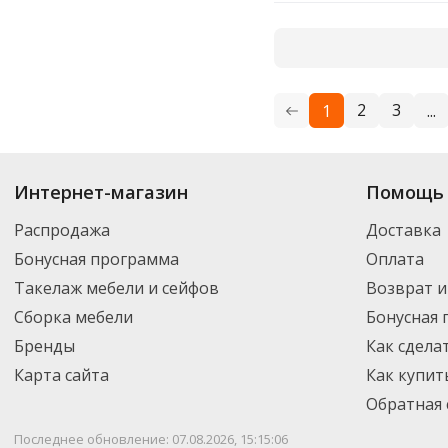
2
3
1
...
Купить
Fine Life
по цене от 46.35
₽
до 1 916
₽
. В ассортименте интернет-
Интернет-магазин
Помощь 
выбрать нужный товар и добавить его в корзину для дальнейшего оформ
транспортной компанией DPD. Для постоянных клиентов - скидка, мини
Распродажа
Доставка
Бонусная программа
Оплата
Такелаж мебели и сейфов
Возврат и
Сборка мебели
Бонусная
Бренды
Как сдела
Карта сайта
Как купит
Обратная 
Последнее обновление: 07.08.2026, 15:15:06