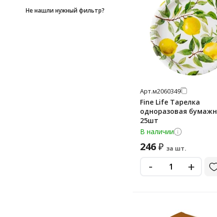
28
Не нашли нужный фильтр?
300
300 г
300 мл
330
340 г
Арт.
м2060349
35 л
Fine Life Тарелка
одноразовая бумажн
350
25шт
В наличии
350 г
246
₽
360
за шт.
-
+
360 г
400
400 г
420