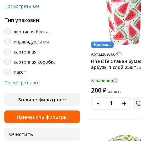
150 г
Посмотреть все
190 г
Тип упаковки
195 мл
жестяная банка
200
индивидуальная
Новинка
200 г
картонная
Арт.
м2095664
220 г
Fine Life Стакан бум
картонная коробка
230
арбузы 1 слой 25шт, 
пакет
25 г
В наличии
пачка
Посмотреть все
250
200
₽
за шт.
пластиковая
250 г
Больше фильтров
-
+
полиэтиленовая
250 мл
рулон
255 г
стекло
260 г
270 г