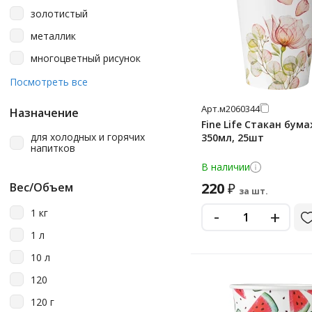
золотистый
металлик
многоцветный рисунок
серебристый
Посмотреть все
синий
Арт.
м2060344
Назначение
Fine Life Стакан бум
для холодных и горячих
350мл, 25шт
напитков
В наличии
220
Вес/Объем
₽
за шт.
-
+
1 кг
1 л
10 л
120
120 г